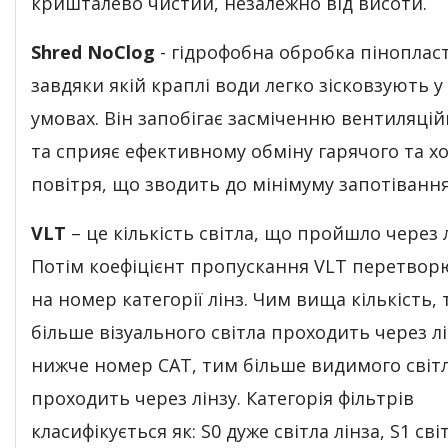
кришталево чистий, незалежно від висоти.
Shred NoClog
- гідрофобна обробка пінопласт
завдяки якій краплі води легко зісковзують у
умовах. Він запобігає засміченню вентиляцій
та сприяє ефективному обміну гарячого та х
повітря, що зводить до мінімуму запотівання
VLT
– це кількість світла, що пройшло через л
Потім коефіцієнт пропускання VLT перетвор
на номер категорії лінз. Чим вища кількість,
більше візуального світла проходить через л
нижче номер CAT, тим більше видимого світ
проходить через лінзу. Категорія фільтрів
класифікується як: S0 дуже світла лінза, S1 світ