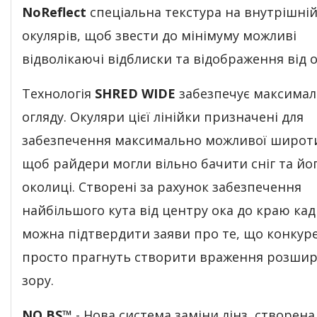
NoReflect
спеціальна текстура на внутрішній
окулярів, щоб звести до мінімуму можливі
відволікаючі відблиски та відображення від 
Технологія
SHRED WIDE
забезпечує максимал
огляду. Окуляри цієї лінійки призначені для
забезпечення максимально можливої ​​широти
щоб райдери могли вільно бачити сніг та йо
околиці. Створені за рахунок забезпечення
найбільшого кута від центру ока до краю кад
можна підтвердити заяви про те, що конкур
просто прагнуть створити враження розши
зору.
NO BS™
- Нова система заміни лінз, створена