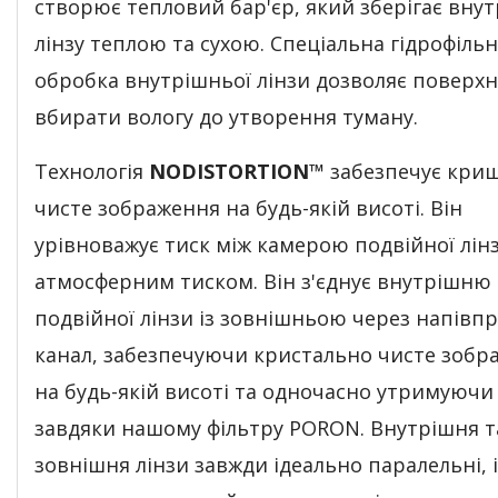
створює тепловий бар'єр, який зберігає вну
лінзу теплою та сухою. Спеціальна гідрофіль
обробка внутрішньої лінзи дозволяє поверхн
вбирати вологу до утворення туману.
Технологія
NODISTORTION™
забезпечує кри
чисте зображення на будь-якій висоті. Він
урівноважує тиск між камерою подвійної лін
атмосферним тиском. Він з'єднує внутрішню
подвійної лінзи із зовнішньою через напів
канал, забезпечуючи кристально чисте зобр
на будь-якій висоті та одночасно утримуючи
завдяки нашому фільтру PORON. Внутрішня т
зовнішня лінзи завжди ідеально паралельні, і