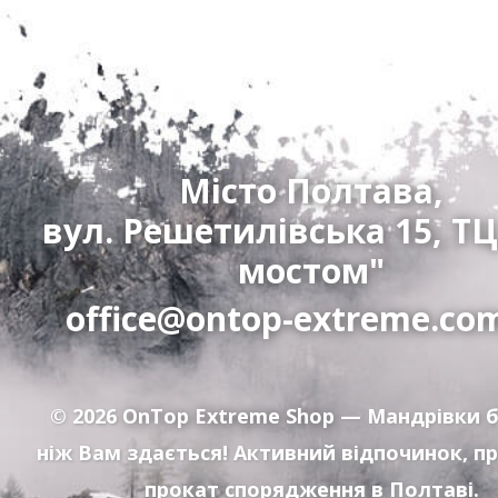
Місто Полтава,
вул. Решетилівська 15, ТЦ
мостом"
office@ontop-extreme.co
© 2026
OnTop Extreme Shop
— Мандрівки б
ніж Вам здається! Активний відпочинок, п
прокат спорядження в Полтаві.