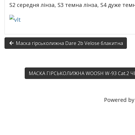
S2 середня лінза, S3 темна лінза, S4 дуже темн
Маска гірськолижна Dare 2b Velose блакитна
МАСКА ГІРСЬКОЛИЖНА WOOSH W-93 Cat.2 
Powered b