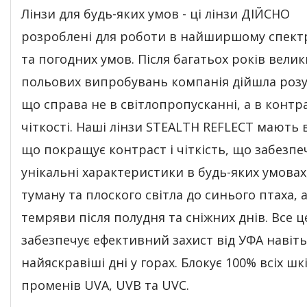
Лінзи для будь-яких умов - ці лінзи ДІЙСНО
розроблені для роботи в найширшому спектр
та погодних умов. Після багатьох років велик
польових випробувань компанія дійшла розу
що справа не в світлопропусканні, а в контра
чіткості. Наші лінзи STEALTH REFLECT мають в
що покращує контраст і чіткість, що забезпе
унікальні характеристики в будь-яких умовах,
туману та плоского світла до синього птаха, 
темряви після полудня та сніжних днів. Все ц
забезпечує ефективний захист від УФА навіть
найяскравіші дні у горах. Блокує 100% всіх ш
променів UVA, UVB та UVC.