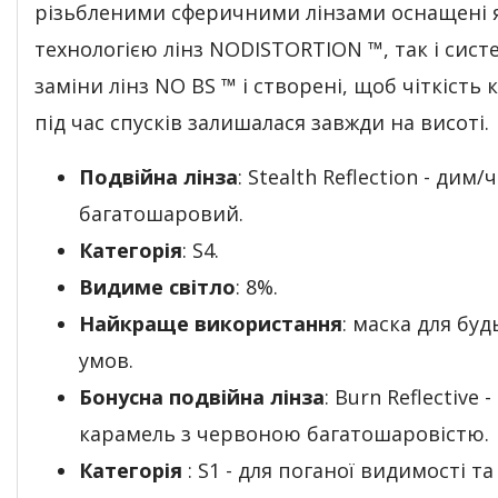
різьбленими сферичними лінзами оснащені 
технологією лінз NODISTORTION ™, так і сис
заміни лінз NO BS ™ і створені, щоб чіткість
під час спусків залишалася завжди на висоті.
Подвійна лінза
: Stealth Reflection - дим
багатошаровий.
Категорія
: S4.
Видиме світло
: 8%.
Найкраще використання
: маска для буд
умов.
Бонусна подвійна лінза
: Burn Reflective -
карамель з червоною багатошаровістю.
Категорія
: S1 - для поганої видимості та