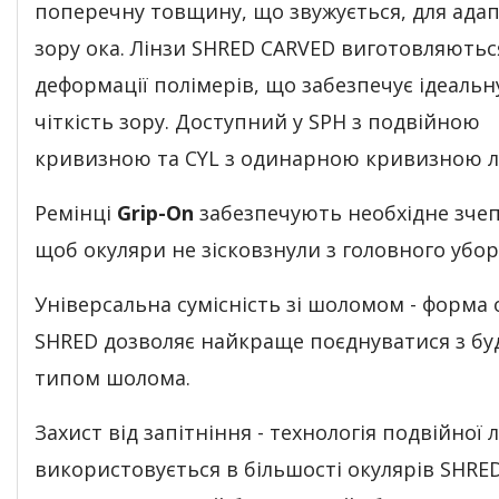
поперечну товщину, що звужується, для адап
зору ока. Лінзи SHRED CARVED виготовляютьс
деформації полімерів, що забезпечує ідеальн
чіткість зору. Доступний у SPH з подвійною
кривизною та CYL з одинарною кривизною л
Ремінці
Grip-On
забезпечують необхідне зче
щоб окуляри не зісковзнули з головного убор
Універсальна сумісність зі шоломом - форма 
SHRED дозволяє найкраще поєднуватися з бу
типом шолома.
Захист від запітніння - технологія подвійної л
використовується в більшості окулярів SHRED