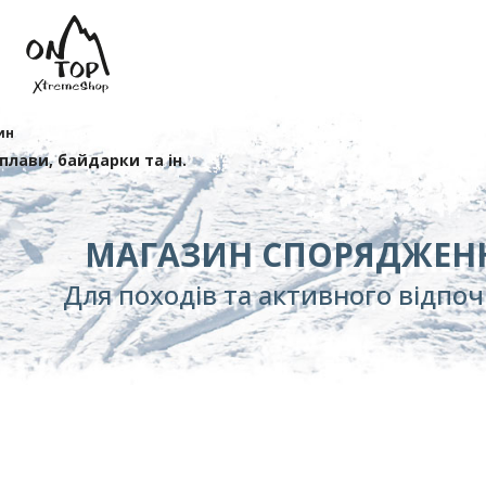
ин
сплави, байдарки та ін.
МАГАЗИН СПОРЯДЖЕН
Для походів та активного відпо