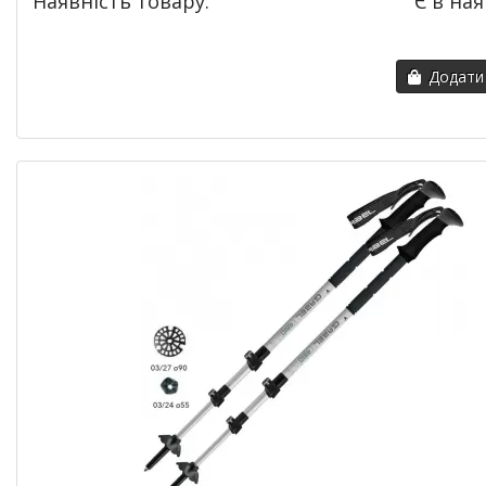
Наявність товару:
Є в ная
Додати 