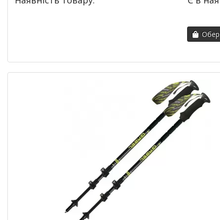
Наявність товару:
Є в ная
Обері