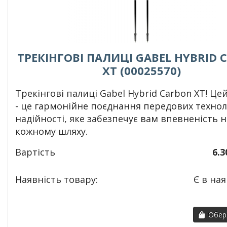
ТРЕКІНГОВІ ПАЛИЦІ GABEL HYBRID 
XT (00025570)
Т
рекінгові палиці Gabel Hybrid Carbon XT! Це
- це гармонійне поєднання передових технол
надійності, яке забезпечує вам впевненість н
кожному шляху.
Вартість
6.3
Наявність товару:
Є в ная
Обері