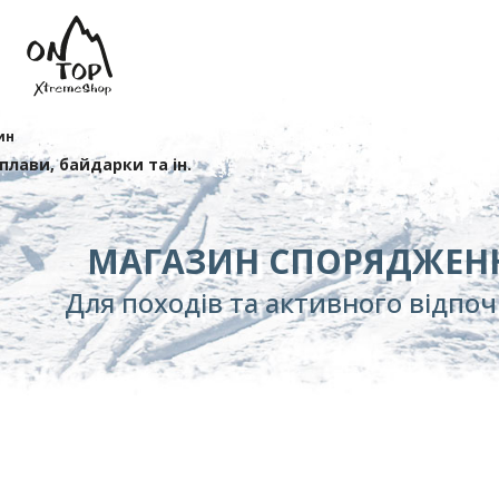
ин
сплави, байдарки та ін.
МАГАЗИН СПОРЯДЖЕН
Для походів та активного відпо