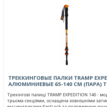
ТРЕККИНГОВЫЕ ПАЛКИ TRAMP EXPE
АЛЮМИНИЕВЫЕ 65-140 CМ (ПАРА) T
Трекінгові палиці TRAMP EXPEDITION 140 - мо
трьома секціями, оснащена зовнішніми зати
ексцентриками FastLock та подовженою руч