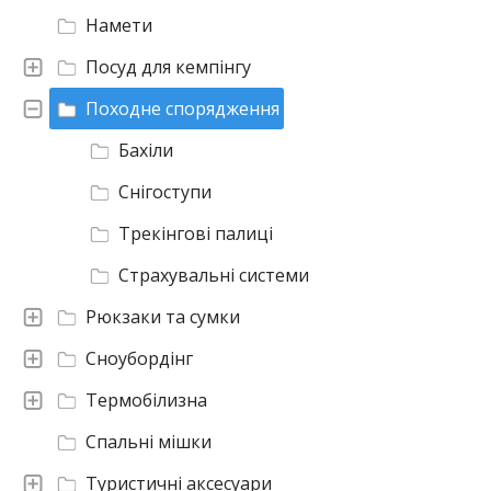
Намети
Посуд для кемпінгу
Походне спорядження
Бахіли
Снігоступи
Трекінгові палиці
Страхувальні системи
Рюкзаки та сумки
Сноубордінг
Термобілизна
Спальні мішки
Туристичні аксесуари