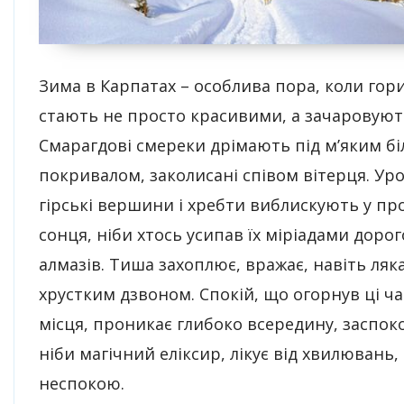
Зима в Карпатах – особлива пора, коли гор
стають не просто красивими, а зачаровуют
Смарагдові смереки дрімають під м’яким б
покривалом, заколисані співом вітерця. Уро
гірські вершини і хребти виблискують у пр
сонця, ніби хтось усипав їх міріадами доро
алмазів. Тиша захоплює, вражає, навіть ляк
хрустким дзвоном. Спокій, що огорнув ці ча
місця, проникає глибоко всередину, заспоко
ніби магічний еліксир, лікує від хвилювань, 
неспокою.