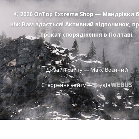
© 2026
OnTop Extreme Shop
— Мандрівки б
ніж Вам здається! Активний відпочинок, п
прокат спорядження в Полтаві.
Дизайн сайту — Макс Воєнний
Створення сайту — Студія