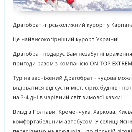
Драгобрат -гірськолижний курорт у Карпата
Це найвисокогірніший курорт України!
Драгобрат подарує Вам незабутні враження
пригоди разом з компанією ON TOP EXTREM
Тур на засніжений Драгобрат - чудова можл
відірватися від суєти міст, сірих буднів і п
на 3-4 дні в чарівний світ зимової казки!
Виїзд з Полтави, Кременчука, Харкова, Києв
комфортабельним автобусом. У селищі Ясін
пересідаємо на всюдихід, і по гірській лісов