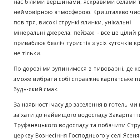
нас білими вершинами, яскравими селами 
неймовірною атмосферою. Кришталево чис
повітря, високі стрункі ялинки, унікальні
мінеральні джерела, пейзажі - все це цілий 
приваблює безліч туристів з усіх куточків кр
не тільки.
По дорозі ми зупинимося в пивоварні, де к
зможе вибрати собі справжнє карпатське п
будь-який смак.
За наявності часу до заселення в готель м
заїхати до найвищого водоспаду Закарпатт
Труфанецького водоспаду та побачити Стру
церкву Вознесіння Господнього у селі Ясеня