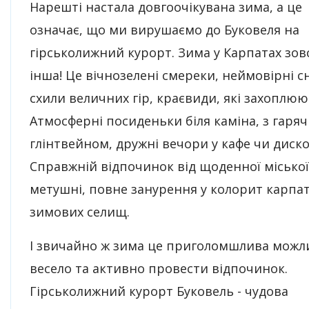
Нарешті настала довгоочікувана зима, а це
означає, що ми вирушаємо до Буковеля на
гірськолижний курорт. Зима у Карпатах зов
інша! Це вічнозелені смереки, неймовірні сн
схили величних гір, краєвиди, які захоплюю
Атмосферні посиденьки біля каміна, з гаря
глінтвейном, дружні вечори у кафе чи диско
Справжній відпочинок від щоденної міської
метушні, повне занурення у колорит карпа
зимових селищ.
І звичайно ж зима це приголомшлива можл
весело та активно провести відпочинок.
Гірськолижний курорт Буковель - чудова