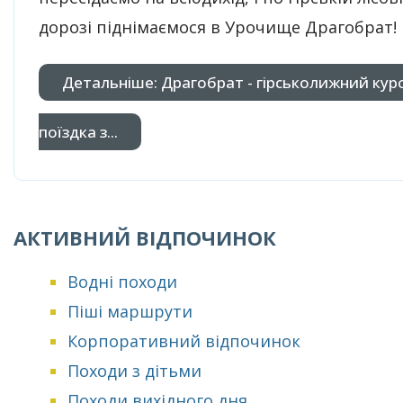
дорозі піднімаємося в Урочище Драгобрат!
Детальніше: Драгобрат - гірськолижний кур
поїздка з...
АКТИВНИЙ ВІДПОЧИНОК
Водні походи
Піші маршрути
Корпоративний відпочинок
Походи з дітьми
Походи вихідного дня