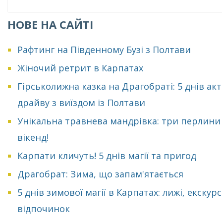
НОВЕ НА САЙТІ
Рафтинг на Південному Бузі з Полтави
Жіночий ретрит в Карпатах
Гірськолижна казка на Драгобраті: 5 днів ак
драйву з виїздом із Полтави
Унікальна травнева мандрівка: три перлини
вікенд!
Карпати кличуть! 5 днів магії та пригод
Драгобрат: Зима, що запам'ятається
5 днів зимової магії в Карпатах: лижі, екскурсі
відпочинок