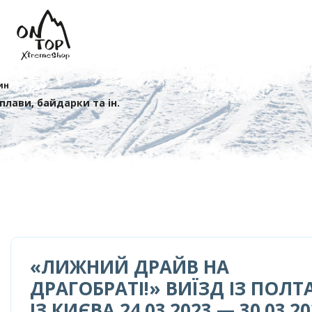
ин
сплави, байдарки та ін.
«ЛИЖНИЙ ДРАЙВ НА
ДРАГОБРАТІ!» ВИЇЗД ІЗ ПОЛТ
ІЗ КИЄВА 24.03.2023 — 30.03.2