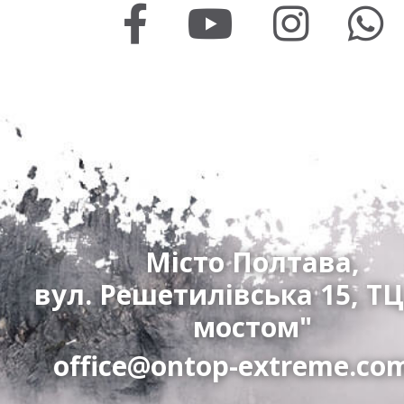
Місто Полтава,
вул. Решетилівська 15, ТЦ
мостом"
office@ontop-extreme.co