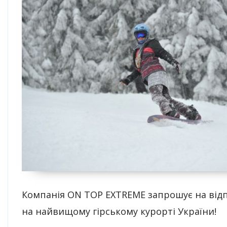
Компанія ON TOP EXTREMЕ запрошує на від
на найвищому гірському курорті України!