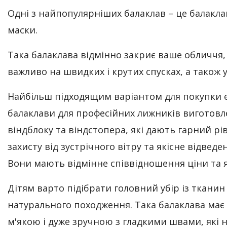
Одні з найпопулярніших балаклав – це балакла
маски.
Така балаклава відмінно закриє ваше обличчя
важливо на швидких і крутих спусках, а також у
Найбільш підходящим варіантом для покупки 
балаклави для професійних лижників виготовле
віндблоку та віндстопера, які дають гарний рі
захисту від зустрічного вітру та якісне відведе
Вони мають відмінне співвідношення ціни та я
Дітям варто підібрати головний убір із тканин
натурального походження. Така балаклава має
м'якою і дуже зручною з гладкими швами, які 