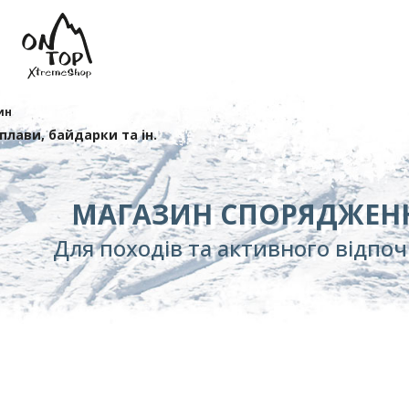
ин
сплави, байдарки та ін.
МАГАЗИН СПОРЯДЖЕН
Для походів та активного відпо