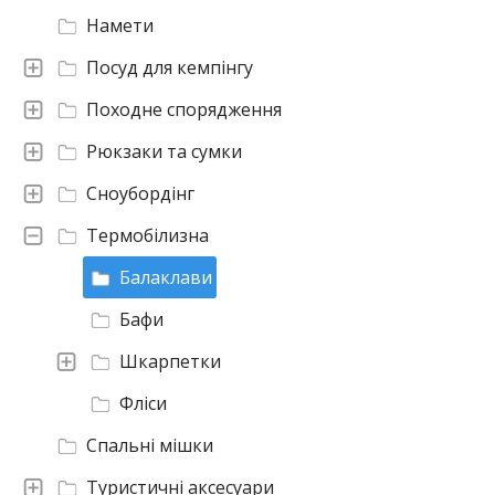
Намети
Посуд для кемпінгу
Походне спорядження
Рюкзаки та сумки
Сноубордінг
Термобілизна
Балаклави
Бафи
Шкарпетки
Фліси
Спальні мішки
Туристичні аксесуари