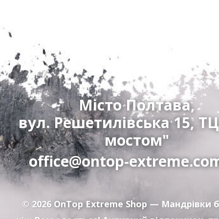
Місто Полтава,
вул. Решетилівська 15, ТЦ
мостом"
office@ontop-extreme.co
© 2026
OnTop Extreme Shop
— Мандрівки б