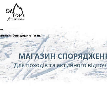
ин
сплави, байдарки та ін.
МАГАЗИН СПОРЯДЖЕН
Для походів та активного відпо