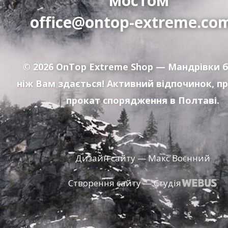
мостом"
office@ontop-extreme.co
© 2026
OnTop Extreme Shop
— Мандрівки б
ніж Вам здається! Активний відпочинок, п
прокат спорядження в Полтаві.
Дизайн сайту — Макс Воєнний
Створення сайту — Студія