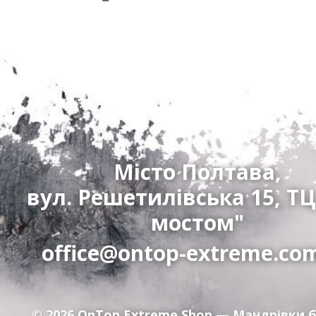
Місто Полтава,
вул. Решетилівська 15, ТЦ
мостом"
office@ontop-extreme.co
© 2026
OnTop Extreme Shop
— Мандрівки б