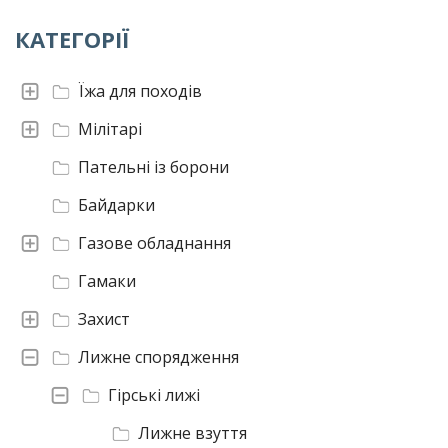
КАТЕГОРІЇ
Їжа для походів
Мілітарі
Пательні із борони
Байдарки
Газове обладнання
Гамаки
Захист
Лижне спорядження
Гірські лижі
Лижне взуття