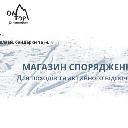
ин
сплави, байдарки та ін.
МАГАЗИН СПОРЯДЖЕН
Для походів та активного відпо