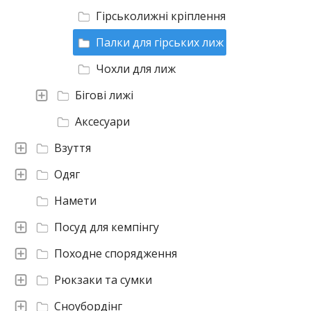
Гірськолижні кріплення
Палки для гірських лиж
Чохли для лиж
Бігові лижі
Аксесуари
Взуття
Одяг
Намети
Посуд для кемпінгу
Походне спорядження
Рюкзаки та сумки
Сноубордінг