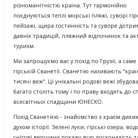
різноманітністю країна. Тут гармонійно
поєднуються теплі морські пляжі, суворі гір
пейзажі, щира гостинність та суворе дотр
давніх традицій, пляжний відпочинок та а
туризм.
Ми запрошуємо вас у похід по Грузії, а саме
гірській Сванетії. Сванетію називають "кра
тисячі веж". Ці унікальні родові вежі збудов
багато століть тому і по праву входять до с
всесвітньої спадщини ЮНЕСКО.
Похід Сванетією - знайомство з краєм диких 
духом історії. Зелені луки, гірські озера, во
снігові вершини покажу всю досконалість т