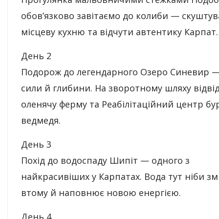
обов’язково завітаємо до колиби — скуштув
місцеву кухню та відчути автентику Карпат.
День 2
Подорож до легендарного Озеро Синевир —
сили й глибини. На зворотному шляху відві
оленячу ферму та Реабілітаційний центр бу
ведмедя.
День 3
Похід до водоспаду Шипіт — одного з
найкрасивіших у Карпатах. Вода тут ніби з
втому й наповнює новою енергією.
День 4