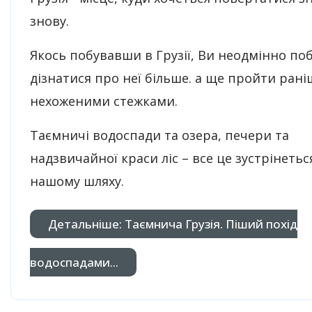
знову.
Якось побувавши в Грузії, Ви неодмінно по
дізнатися про неї більше. а ще пройти рані
нехоженими стежками.
Таємничі водоспади та озера, печери та
надзвичайної краси ліс – все це зустрінетьс
нашому шляху.
Детальніше: Таємнича Грузія. Піший похід
водоспадами...