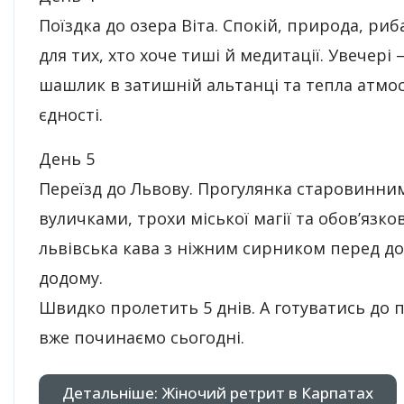
Поїздка до озера Віта. Спокій, природа, риб
для тих, хто хоче тиші й медитації. Увечері 
шашлик в затишній альтанці та тепла атмо
єдності.
День 5
Переїзд до Львову. Прогулянка старовинни
вуличками, трохи міської магії та обов’язко
львівська кава з ніжним сирником перед д
додому.
Швидко пролетить 5 днів. А готуватись до 
вже починаємо сьогодні.
Детальніше: Жіночий ретрит в Карпатах