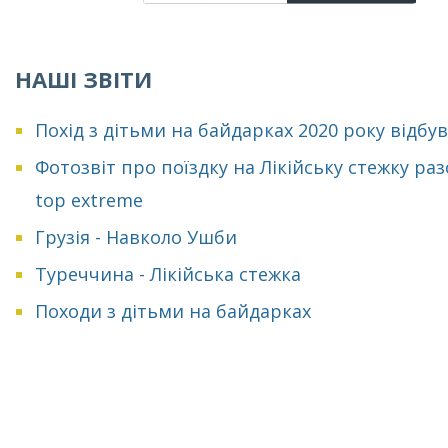
НАШІ ЗВІТИ
Похід з дітьми на байдарках 2020 року відбу
Фотозвіт про поїздку на Лікійську стежку раз
top extreme
Грузія - Навколо Ушби
Туреччина - Лікійська стежка
Походи з дітьми на байдарках