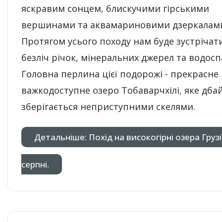
яскравим сонцем, блискучими гірськими
вершинами та аквамариновими дзеркалами
Протягом усього походу нам буде зустрічат
безліч річок, мінеральних джерел та водосп
Головна перлина цієї подорожі - прекрасне 
важкодоступне озеро Тобаварчхілі, яке дба
зберігається неприступними скелями.
Детальніше: Похід на високогірні озера Грузії
серпні.