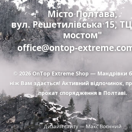
Місто Полтава,
вул. Решетилівська 15, ТЦ
мостом"
office@ontop-extreme.co
© 2026
OnTop Extreme Shop
— Мандрівки б
ніж Вам здається! Активний відпочинок, п
прокат спорядження в Полтаві.
Дизайн сайту — Макс Воєнний