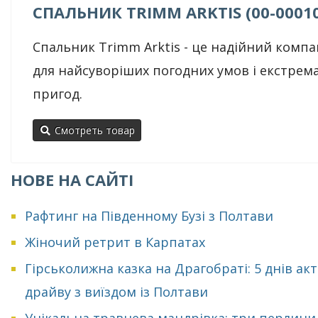
СПАЛЬНИК TRIMM ARKTIS (00-0001
Спальник Trimm Arktis - це надійний комп
для найсуворіших погодних умов і екстрем
пригод.
Смотреть товар
НОВЕ НА САЙТІ
Рафтинг на Південному Бузі з Полтави
Жіночий ретрит в Карпатах
Гірськолижна казка на Драгобраті: 5 днів ак
драйву з виїздом із Полтави
Унікальна травнева мандрівка: три перлини