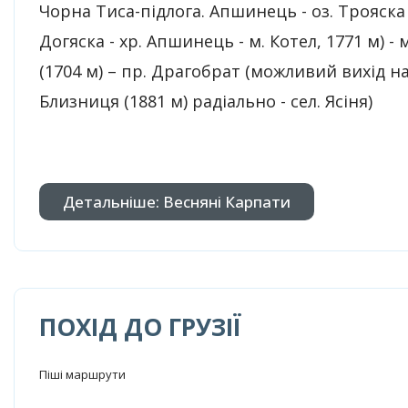
Чорна Тиса-підлога. Апшинець - оз. Трояска -
Догяска - хр. Апшинець - м. Котел, 1771 м) - м
(1704 м) – пр. Драгобрат (можливий вихід на
Близниця (1881 м) радіально - сел. Ясіня)
Детальніше: Весняні Карпати
ПОХІД ДО ГРУЗІЇ
Піші маршрути