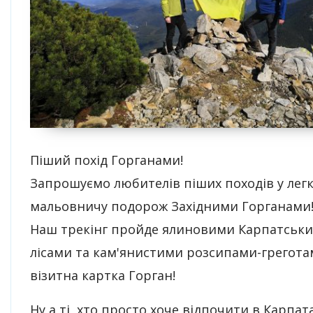
Піший похід Горганами!
Запрошуємо любителів піших походів у легк
мальовничу подорож Західними Горганами
Наш трекінг пройде ялиновими Карпатськ
лісами та кам'янистими розсипами-грегота
візитна картка Горган!
Ну а ті, хто просто хоче відпочити в Карпат