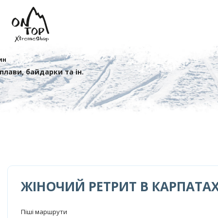
ин
сплави, байдарки та ін.
ЖІНОЧИЙ РЕТРИТ В КАРПАТА
Піші маршрути