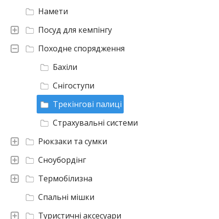
Намети
Посуд для кемпінгу
Походне спорядження
Бахіли
Снігоступи
Трекінгові палиці
Страхувальні системи
Рюкзаки та сумки
Сноубордінг
Термобілизна
Спальні мішки
Туристичні аксесуари