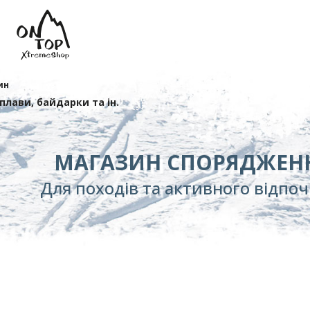
ин
сплави, байдарки та ін.
МАГАЗИН СПОРЯДЖЕН
Для походів та активного відпо