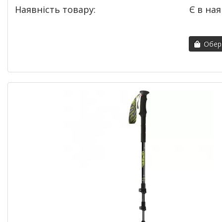
Наявність товару:
Є в ная
Обері