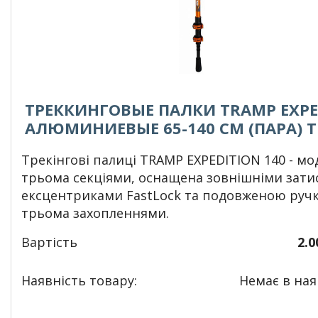
ТРЕККИНГОВЫЕ ПАЛКИ TRAMP EXPE
АЛЮМИНИЕВЫЕ 65-140 CМ (ПАРА) T
Трекінгові палиці TRAMP EXPEDITION 140 - мо
трьома секціями, оснащена зовнішніми зати
ексцентриками FastLock та подовженою руч
трьома захопленнями.
Вартість
2.0
Наявність товару:
Немає в наяв