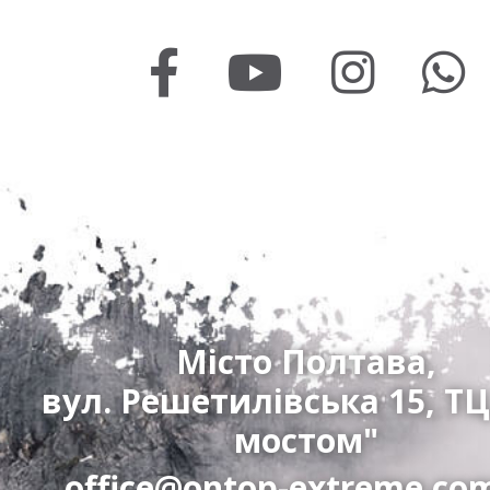
Місто Полтава,
вул. Решетилівська 15, ТЦ
мостом"
office@ontop-extreme.co