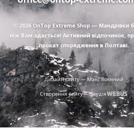
© 2026
OnTop Extreme Shop
— Мандрівки б
ніж Вам здається! Активний відпочинок, п
прокат спорядження в Полтаві.
Дизайн сайту — Макс Воєнний
Створення сайту — Студія