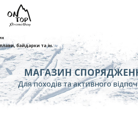
ин
сплави, байдарки та ін.
МАГАЗИН СПОРЯДЖЕН
Для походів та активного відпо