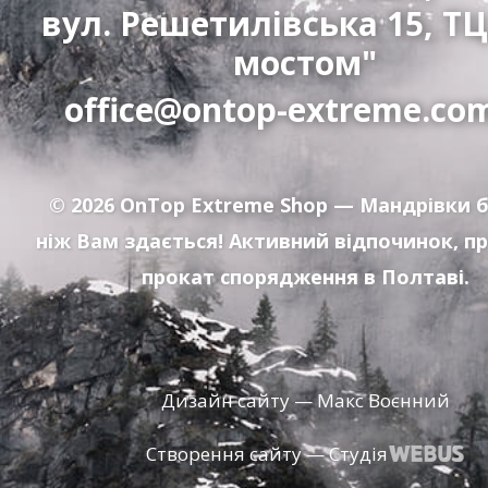
вул. Решетилівська 15, ТЦ
мостом"
office@ontop-extreme.co
© 2026
OnTop Extreme Shop
— Мандрівки б
ніж Вам здається! Активний відпочинок, п
прокат спорядження в Полтаві.
Дизайн сайту — Макс Воєнний
Створення сайту — Студія