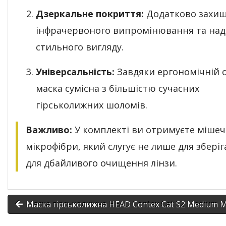
Дзеркальне покриття:
Додатково захищ
інфрачервоного випромінювання та над
стильного вигляду.
Універсальність:
Завдяки ергономічній о
маска сумісна з більшістю сучасних
гірськолижних шоломів.
Важливо:
У комплекті ви отримуєте мішеч
мікрофібри, який слугує не лише для зберіг
для дбайливого очищення лінзи.
Маска гірськолижна HEAD Contex Cat S2 Medium M