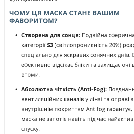
ЧОМУ ЦЯ МАСКА СТАНЕ ВАШИМ
ФАВОРИТОМ?
Створена для сонця:
Подвійна сферична
категорії
S3
(світлопроникність 20%) роз
спеціально для яскравих сонячних днів. 
ефективно відсікає бліки та захищає очі 
втоми.
Абсолютна чіткість (Anti-Fog):
Поєднан
вентиляційних каналів у лінзі та оправі з
внутрішнім покриттям Antifog гарантує,
маска не запотіє навіть під час найакти
спуску.