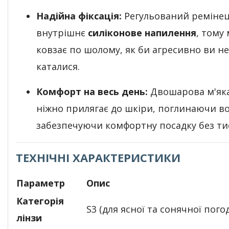
Надійна фіксація:
Регульований ремінец
внутрішнє
силіконове напилення
, тому
ковзає по шолому, як би агресивно ви не
каталися.
Комфорт на весь день:
Двошарова м'яка
ніжно прилягає до шкіри, поглинаючи во
забезпечуючи комфортну посадку без ти
ТЕХНІЧНІ ХАРАКТЕРИСТИКИ
Параметр
Опис
Категорія
S3 (для ясної та сонячної пого
лінзи