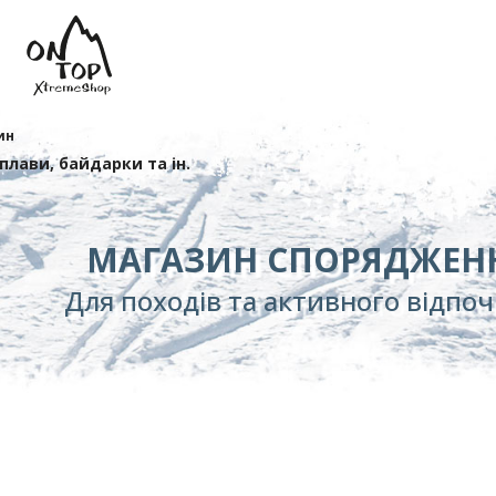
ин
сплави, байдарки та ін.
МАГАЗИН СПОРЯДЖЕН
Для походів та активного відпо