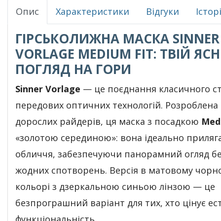
Опис
Характеристики
Відгуки
Істор
ГІРСЬКОЛИЖНА МАСКА SINNER
VORLAGE MEDIUM FIT: ТВІЙ ЯС
ПОГЛЯД НА ГОРИ
Sinner Vorlage
— це поєднання класичного с
передових оптичних технологій. Розроблена
дорослих райдерів, ця маска з посадкою
Med
«золотою серединою»: вона ідеально приляг
обличчя, забезпечуючи панорамний огляд б
жодних спотворень. Версія в матовому чорн
кольорі з дзеркальною синьою лінзою — це
безпрограшний варіант для тих, хто цінує ес
функціональність.