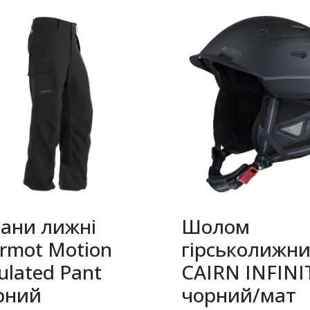
ани лижні
Шолом
rmot Motion
гірськолижн
ulated Pant
CAIRN INFINI
рний
чорний/мат