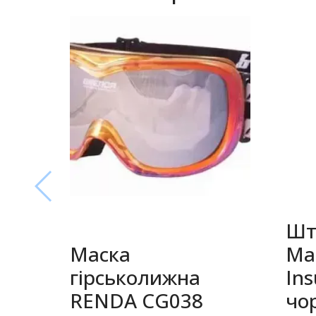
Шт
Маска
Ma
гірськолижна
Ins
RENDA CG038
чо