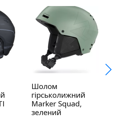
Шолом
ий
гірськолижний
Т
TI
Marker Squad,
T
зелений
с