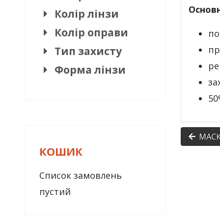
Основн
Колір лінзи
Колір оправи
по
пр
Тип захисту
ре
Форма лінзи
за
50
МАСК
КОШИК
Список замовлень
пустий