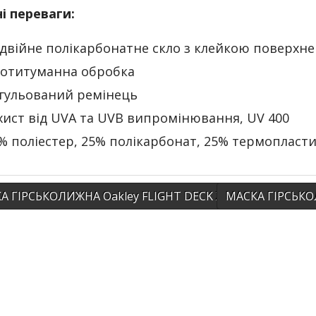
і переваги:
двійне полікарбонатне скло з клейкою поверхн
отитуманна обробка
гульований ремінець
хист від UVA та UVB випромінювання, UV 400
% поліестер, 25% полікарбонат, 25% термопласт
А ГІРСЬКОЛИЖНА Oakley FLIGHT DECK XM ЧЕРВОНИЙ
МАСКА ГІРСЬКОЛ