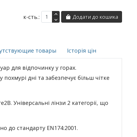
к-сть.:
Додати до кошика
утствующие товары
Історія цін
уар для відпочинку у горах.
 похмурі дні та забезпечує більш чітке
e2B. Універсальні лінзи 2 категорії, що
дно до стандарту EN174:2001.