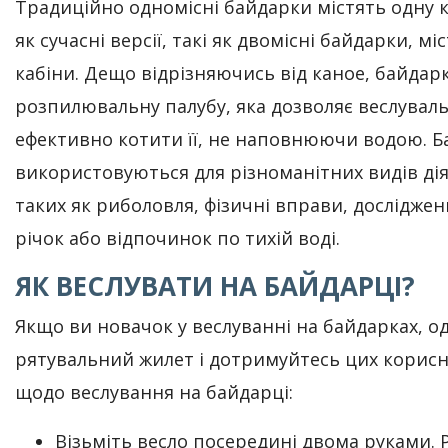
Традиційно одномісні байдарки містять одну ка
як сучасні версії, такі як двомісні байдарки, мі
кабіни. Дещо відрізняючись від каное, байдар
розпилювальну палубу, яка дозволяє веслувал
ефективно котити її, не наповнюючи водою. 
використовуються для різноманітних видів дія
таких як риболовля, фізичні вправи, досліджен
річок або відпочинок по тихій воді.
ЯК ВЕСЛУВАТИ НА БАЙДАРЦІ?
Якщо ви новачок у веслуванні на байдарках, о
рятувальний жилет і дотримуйтесь цих корис
щодо веслування на байдарці:
Візьміть весло посередині двома руками. 