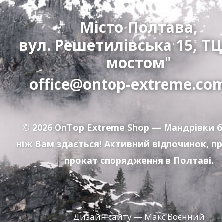
Місто Полтава,
вул. Решетилівська 15, ТЦ
мостом"
office@ontop-extreme.co
© 2026
OnTop Extreme Shop
— Мандрівки б
ніж Вам здається! Активний відпочинок, п
прокат спорядження в Полтаві.
Дизайн сайту — Макс Воєнний