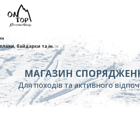
ин
сплави, байдарки та ін.
МАГАЗИН СПОРЯДЖЕН
Для походів та активного відпо