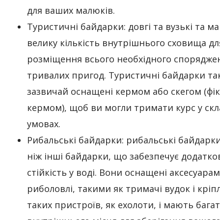
для ваших малюків.
Туристичні байдарки: довгі та вузькі та м
велику кількість внутрішнього сховища дл
розміщення всього необхідного спорядже
тривалих пригод. Туристичні байдарки та
зазвичай оснащені кермом або скегом (фі
кермом), щоб ви могли тримати курс у ск
умовах.
Рибальські байдарки: риб
альські байдарк
ніж інші байдарки, що забезпечує додатко
стійкість у воді. Вони оснащені аксесуара
риболовлі, такими як тримачі вудок і кріп
таких пристроїв, як ехолоти, і мають бага