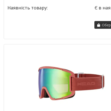
Наявність товару:
Є в ная
Обері