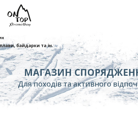
ин
сплави, байдарки та ін.
МАГАЗИН СПОРЯДЖЕН
Для походів та активного відпо