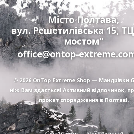
Місто Полтава,
вул. Решетилівська 15, ТЦ
мостом"
office@ontop-extreme.co
© 2026
OnTop Extreme Shop
— Мандрівки б
ніж Вам здається! Активний відпочинок, п
прокат спорядження в Полтаві.
Дизайн сайту — Макс Воєнний