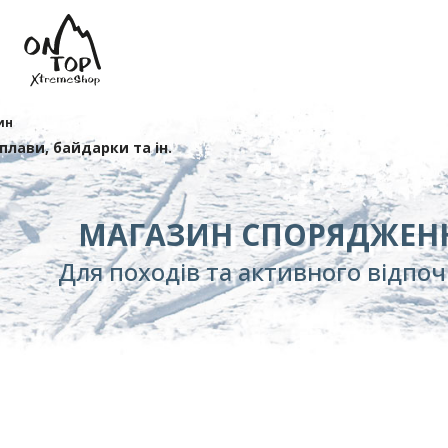
ин
сплави, байдарки та ін.
МАГАЗИН СПОРЯДЖЕН
Для походів та активного відпо