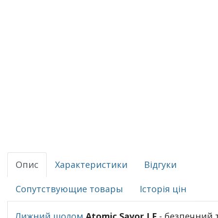
Опис
Характеристики
Відгуки
Сопутствующие товары
Історія цін
Лижний шолом
Atomic Savor LF
- безпечний 