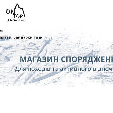
ин
сплави, байдарки та ін.
МАГАЗИН СПОРЯДЖЕН
Для походів та активного відпо