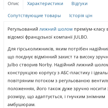
Опис
Характеристики
Відгуки
Сопутствующие товары
Історія цін
Регульований
лижний шолом
преміум-класу 
відомої французької компанії JULBO.
Для гірськолижників, яким потрібен надійн
що поєднує відмінний захист та високу зручн
Julbo створив Norby. Надійний лижний шоло
конструкцією корпусу з АБС-пластику і ідеал
повітряним потоком з регульованою вентиля
положеннях, його також дуже зручно носити
розміру, що адаптується, і гнучким знімним
амбушюрам.