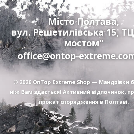
Місто Полтава,
вул. Решетилівська 15, ТЦ
мостом"
office@ontop-extreme.co
© 2026
OnTop Extreme Shop
— Мандрівки б
ніж Вам здається! Активний відпочинок, п
прокат спорядження в Полтаві.