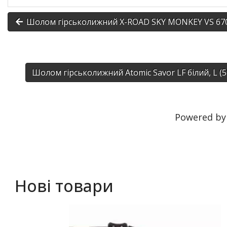
Шолом гірськолижний X-ROAD SKY MONKEY VS 670 Си
Шолом гірськолижний Atomic Savor LF білий, L (5
Powered b
Нові товари