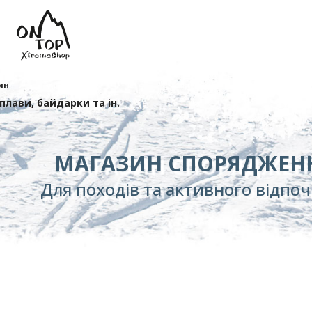
ин
сплави, байдарки та ін.
МАГАЗИН СПОРЯДЖЕН
Для походів та активного відпо