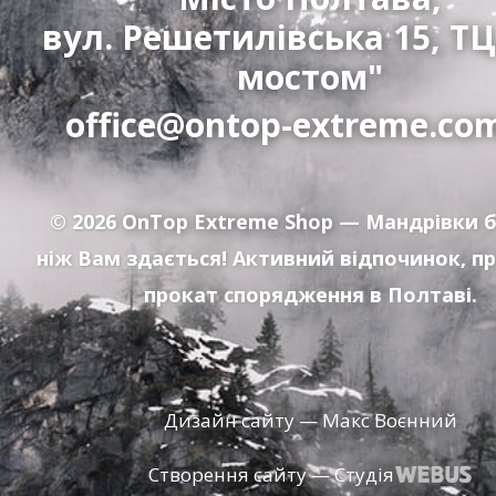
вул. Решетилівська 15, ТЦ
мостом"
office@ontop-extreme.co
© 2026
OnTop Extreme Shop
— Мандрівки б
ніж Вам здається! Активний відпочинок, п
прокат спорядження в Полтаві.
Дизайн сайту — Макс Воєнний
Створення сайту — Студія