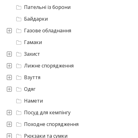
Пательні із борони
Байдарки
Газове обладнання
Гамаки
Захист
Лижне спорядження
Взуття
Одяг
Намети
Посуд для кемпінгу
Походне спорядження
Рюкзаки та сумки