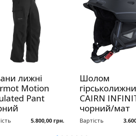
ани лижні
Шолом
rmot Motion
гірськолижн
ulated Pant
CAIRN INFINI
рний
чорний/мат
ість
5.800,00 грн.
Вартість
3.60