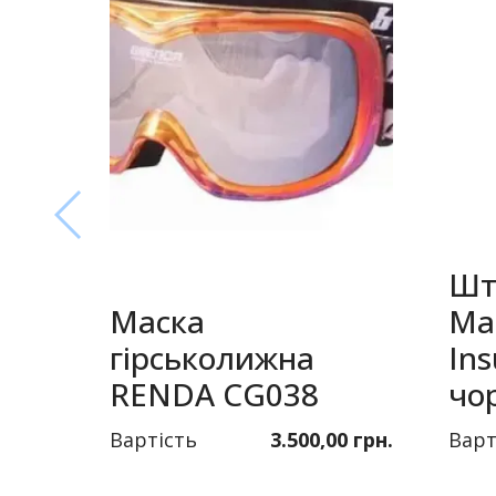
Шт
Маска
Ma
гірськолижна
Ins
RENDA CG038
чо
Вартість
3.500,00 грн.
Варт