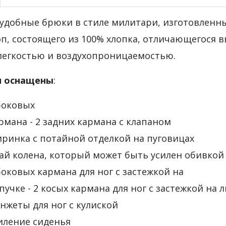
удобные брюки в стиле милитари, изготовленн
п, состоящего из 100% хлопка, отличающегося 
легкостью и воздухопроницаемостью.
 оснащены
:
боковых
рмана - 2 задних кармана с клапаном
ринка с потайной отделкой на пуговицах
ай колена, который может быть усилен обивкой
боковых кармана для ног с застежкой на
пучке - 2 косых кармана для ног с застежкой на 
нжеты для ног с кулиской
иление сиденья