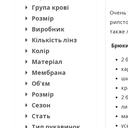
Група крові
Очень 
Розмір
рипсто
Виробник
также 
Кількість лінз
Брюки
Колір
2 
Матеріал
ка
Мембрана
ши
Об'єм
кр
Розмір
2 
Сезон
ли
Стать
ма
ус
Тип рукавичок