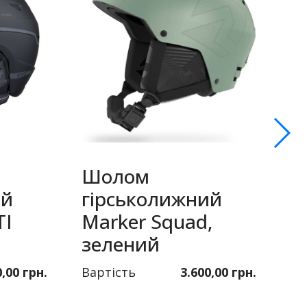
Шолом
ий
гірськолижний
Т
TI
Marker Squad,
T
зелений
с
0,00 грн.
Вартість
3.600,00 грн.
Ва