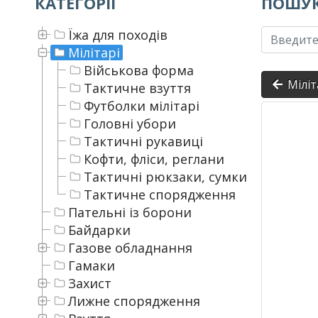
КАТЕГОРІЇ
ПОШУК
Їжа для походів
Мілітарі
Військова форма
Міліт
Тактичне взуття
Футболки мілітарі
Головні убори
Тактичні рукавиці
Кофти, фліси, реглани
Тактичні рюкзаки, сумки
Тактичне спорядження
Пательні із борони
Байдарки
Газове обладнання
Гамаки
Захист
Лижне спорядження