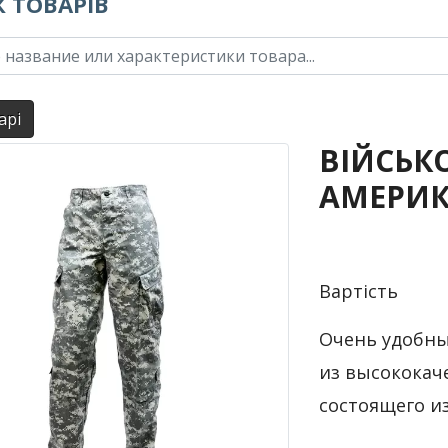
 ТОВАРІВ
арі
ВІЙСЬК
АМЕРИК
Вартість
Очень удобны
из высококач
состоящего и