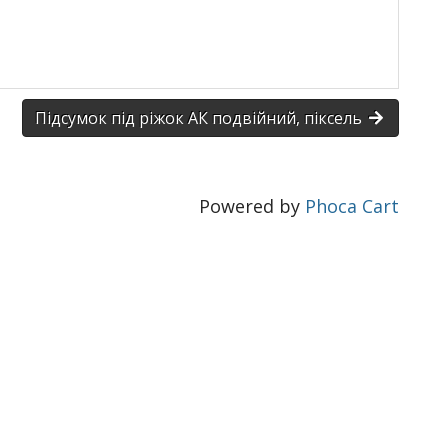
Підсумок під ріжок АК подвійний, піксель
Powered by
Phoca Cart