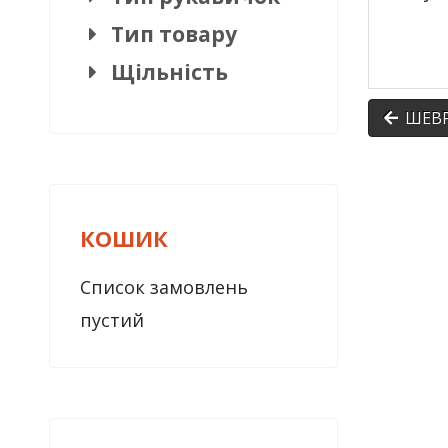
Тип товару
Щільність
ШЕВР
КОШИК
Список замовлень
пустий