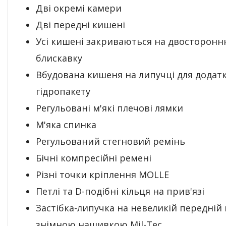
Дві окремі камери
Дві передні кишені
Усі кишені закриваються на двосторон
блискавку
Вбудована кишеня на липучці для додат
гідропакету
Регульовані м'які плечові лямки
М'яка спинка
Регульований стегновий ремінь
Бічні компресійні ремені
Різні точки кріплення MOLLE
Петлі та D-подібні кільця на прив'язі
Застібка-липучка на невеликій передній 
знімною нашивкою Mil-Tec.