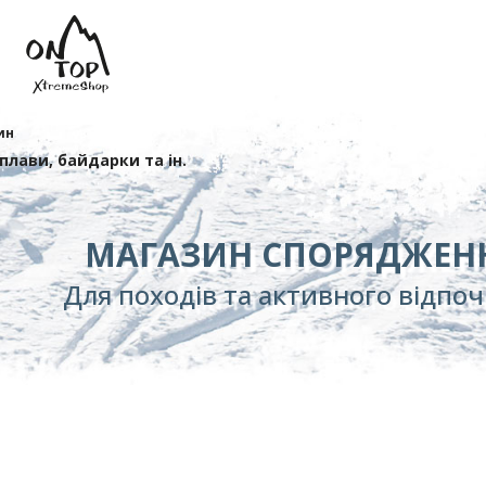
ин
сплави, байдарки та ін.
МАГАЗИН СПОРЯДЖЕН
Для походів та активного відпо