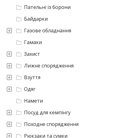
Пательні із борони
Байдарки
Газове обладнання
Гамаки
Захист
Лижне спорядження
Взуття
Одяг
Намети
Посуд для кемпінгу
Походне спорядження
Рюкзаки та сумки