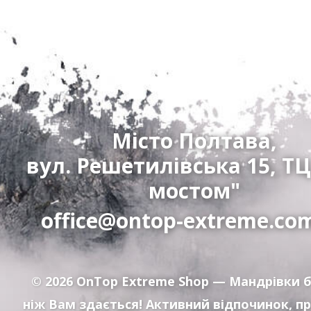
Місто Полтава,
вул. Решетилівська 15, ТЦ
мостом"
office@ontop-extreme.co
© 2026
OnTop Extreme Shop
— Мандрівки б
ніж Вам здається! Активний відпочинок, п