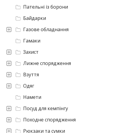
Пательні із борони
Байдарки
Газове обладнання
Гамаки
Захист
Лижне спорядження
Взуття
Одяг
Намети
Посуд для кемпінгу
Походне спорядження
Рюкзаки та сумки