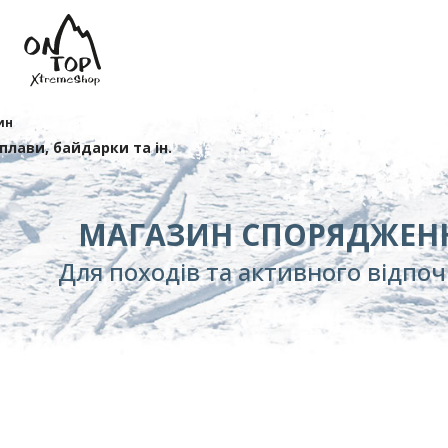
ин
сплави, байдарки та ін.
МАГАЗИН СПОРЯДЖЕН
Для походів та активного відпо