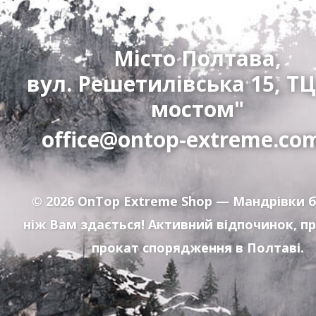
Місто Полтава,
вул. Решетилівська 15, ТЦ
мостом"
office@ontop-extreme.co
© 2026
OnTop Extreme Shop
— Мандрівки б
ніж Вам здається! Активний відпочинок, п
прокат спорядження в Полтаві.