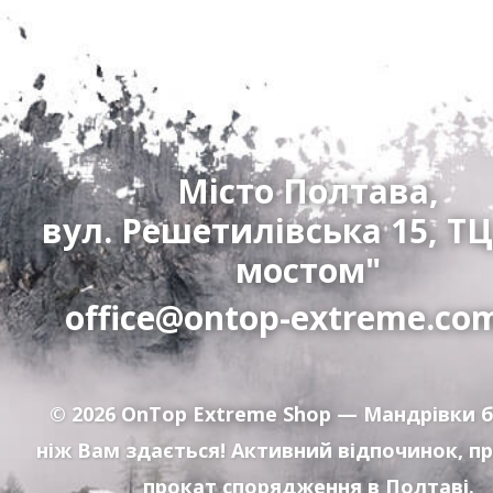
Місто Полтава,
вул. Решетилівська 15, ТЦ
мостом"
office@ontop-extreme.co
© 2026
OnTop Extreme Shop
— Мандрівки б
ніж Вам здається! Активний відпочинок, п
прокат спорядження в Полтаві.