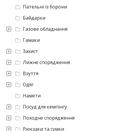
Пательні із борони
Байдарки
Газове обладнання
Гамаки
Захист
Лижне спорядження
Взуття
Одяг
Намети
Посуд для кемпінгу
Походне спорядження
Рюкзаки та сумки