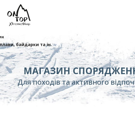
ин
сплави, байдарки та ін.
МАГАЗИН СПОРЯДЖЕН
Для походів та активного відпо