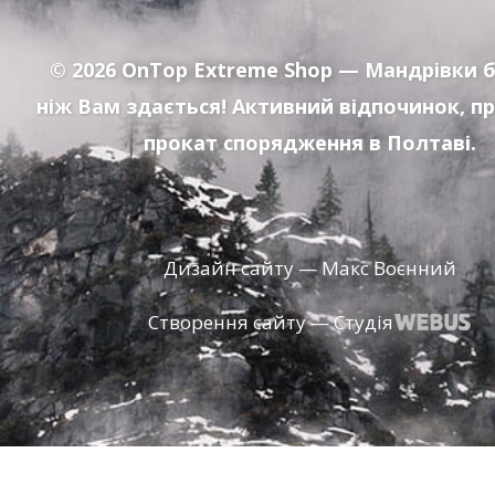
© 2026
OnTop Extreme Shop
— Мандрівки б
ніж Вам здається! Активний відпочинок, п
прокат спорядження в Полтаві.
Дизайн сайту — Макс Воєнний
Створення сайту — Студія