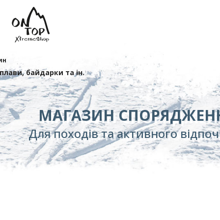
ин
сплави, байдарки та ін.
МАГАЗИН СПОРЯДЖЕН
Для походів та активного відпо