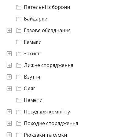
Пательні із борони
Байдарки
Газове обладнання
Гамаки
Захист
Лижне спорядження
Взуття
Одяг
Намети
Посуд для кемпінгу
Походне спорядження
Рюкзаки та сумки