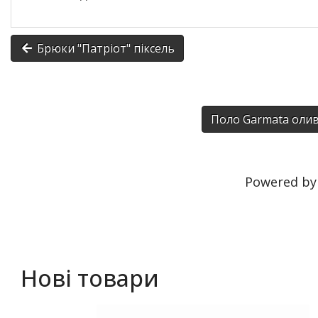
Брюки "Патріот" піксель
Поло Garmata олива
Powered b
Нові товари