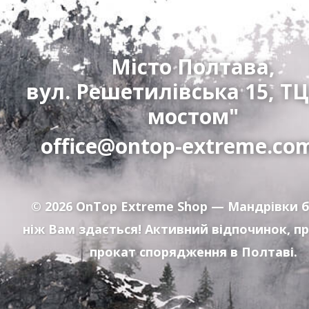
Місто Полтава,
вул. Решетилівська 15, ТЦ
мостом"
office@ontop-extreme.co
© 2026
OnTop Extreme Shop
— Мандрівки б
ніж Вам здається! Активний відпочинок, п
прокат спорядження в Полтаві.