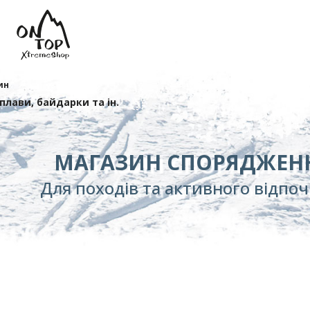
ин
сплави, байдарки та ін.
МАГАЗИН СПОРЯДЖЕН
Для походів та активного відпо