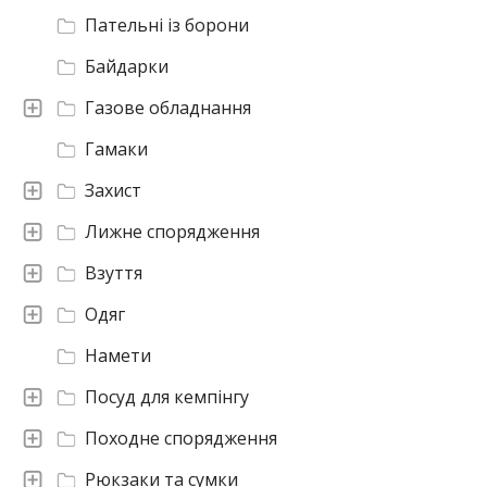
Пательні із борони
Байдарки
Газове обладнання
Гамаки
Захист
Лижне спорядження
Взуття
Одяг
Намети
Посуд для кемпінгу
Походне спорядження
Рюкзаки та сумки