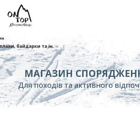
ин
сплави, байдарки та ін.
МАГАЗИН СПОРЯДЖЕН
Для походів та активного відпо