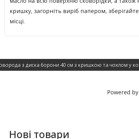
масло на всю поверхню сковорідки, а також 
кришку, загорніть виріб папером, зберігайте
місці.
оворода з диска борони 40 см з кришкою та чохлом у к
Powered b
Нові товари