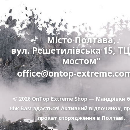
Місто Полтава,
вул. Решетилівська 15, ТЦ
мостом"
office@ontop-extreme.co
© 2026
OnTop Extreme Shop
— Мандрівки б
ніж Вам здається! Активний відпочинок, п
прокат спорядження в Полтаві.