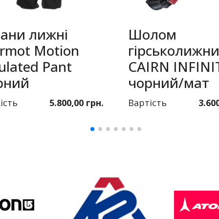
ани лижні
Шолом
rmot Motion
гірськолижн
ulated Pant
CAIRN INFINI
рний
чорний/мат
ість
5.800,00 грн.
Вартість
3.60