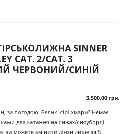
ГІРСЬКОЛИЖНА SINNER
EY CAT. 2/CAT. 3
Й ЧЕРВОНИЙ/СИНІЙ
3.500,00 грн.
и, за погодою. Великі сірі хмари? Немає
чками для катання на лижах/сноуборді
ley ви можете змінити лінзи лише за 5