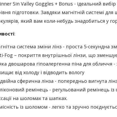
inner Sin Valley Goggles + Bonus - ідеальний вибі
рівня підготовки. Завдяки магнітній системі для 
окулярів, який вам коли-небудь знадобиться у гор
ивості
:
гнітна система зміни лінз - проста 5-секундна зм
ti-Fog – покриття внутрішньої лінзи, що зменшує 
яка двошарова гіпоалергенна піна для обличчя -
хищає від холоду і відводить вологу
двійна сферична лінза - попередньо вигнута лін
ліконовий ремінець - регульований ремінець із 
ксації на шоломах та шапках.
місність із шоломом - легко та зручно поєднує