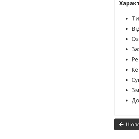
Харак
Ти
Ві
Оз
За
Ре
Ке
Су
Зм
До
Шолом