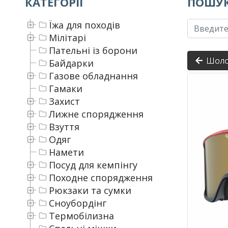
КАТЕГОРІЇ
ПОШУК
Їжа для походів
Мілітарі
Пательні із борони
Шоло
Байдарки
Газове обладнання
Гамаки
Захист
Лижне спорядження
Взуття
Одяг
Намети
Посуд для кемпінгу
Походне спорядження
Рюкзаки та сумки
Сноубордінг
Термобілизна