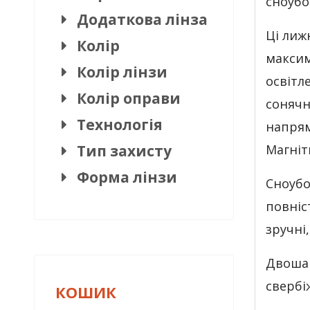
сноубор
Додаткова лінза
Ці лиж
Колір
максим
Колір лінзи
освітле
Колір оправи
сонячн
Технологія
напрям
Магніт
Тип захисту
Форма лінзи
Сноубо
повніс
зручні,
Двошар
свербі
КОШИК