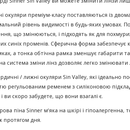
ді Sinner Sin Valley ви можете змінити лінзи лиш
ні окуляри преміум-класу поставляються із двома
альний рівень видимості в будь-яких умовах. По
ння, що змінюються, і підходять як для похмурих 
их синіх променів. Сферична форма забезпечує к
ках, а тонка обтічна рамка зменшує габарити т
на система зміни лінз дозволяє легко змінювати л
рдичні / лижні окуляри Sin Valley, які ідеально 
тю регульованим ременем з силіконовою підклад
 і ви скоро забудете, що вони взагалі є.
ова піна Sinner м'яка на шкірі і гіпоалергенна, 
ж протягом дня.