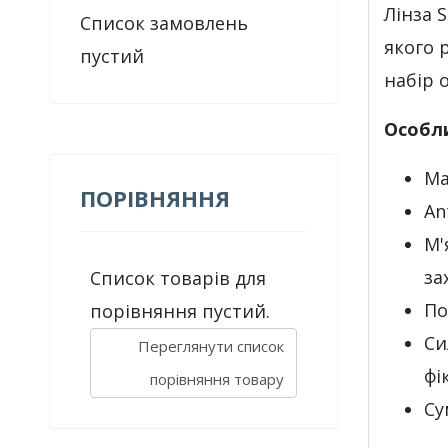
Лінза S
Список замовлень
якого 
пустий
набір 
Особл
Ма
ПОРІВНЯННЯ
An
М'
за
Список товарів для
По
порівняння пустий.
Си
Переглянути список
фі
порівняння товару
Су