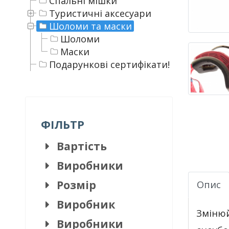
Спальні мішки
Туристичні аксесуари
Шоломи та маски
Шоломи
Маски
Подарункові сертифікати!
ФІЛЬТР
Вартість
Виробники
Розмір
Опис
Виробник
Змінюй
Виробники