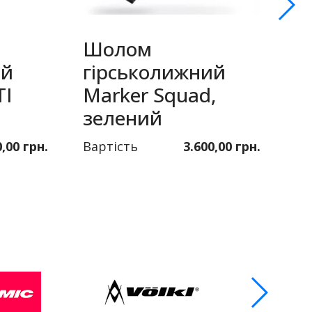
Шолом
ий
гірськолижний
Т
TI
Marker Squad,
T
зелений
с
0,00 грн.
Вартість
3.600,00 грн.
Ва