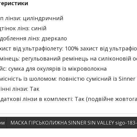
теристики
п лінзи: циліндричний
дтінок лінз: синій
доблення лінз: дзеркало
хист від ультрафіолету: 100% захист від ультрафі
мінець: регульований ремінець на силіконовій о
йс: сумка для окулярів із мікроволокна
місність із шоломом: повністю сумісний із Sinne
інні лінзи: Так
даткові лінзи в комплекті: Так (подвійне жовтог
 гірськолижний Shred Mega Brain Bucket, фіолетовий, X
МАСКА ГІРСЬКОЛИЖНА SINNER SIN VALLEY sigo-