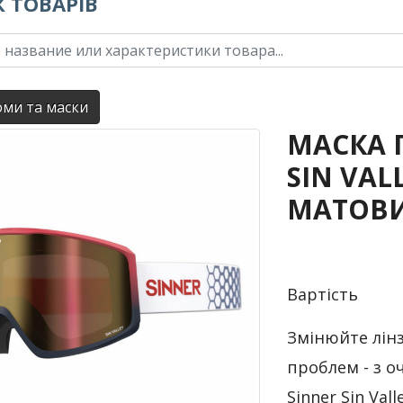
 ТОВАРІВ
ми та маски
МАСКА 
SIN VALL
МАТОВИ
Вартість
Змінюйте лінз
проблем - з о
Sinner Sin Val