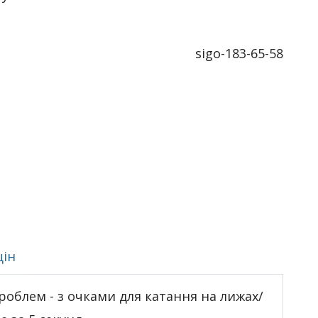
sigo-183-65-58
цін
проблем - з очками для катання на лижах/