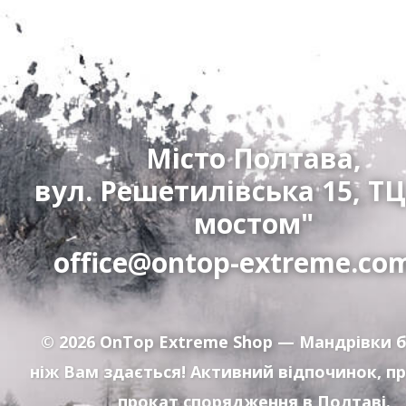
Місто Полтава,
вул. Решетилівська 15, ТЦ
мостом"
office@ontop-extreme.co
© 2026
OnTop Extreme Shop
— Мандрівки б
ніж Вам здається! Активний відпочинок, п
прокат спорядження в Полтаві.