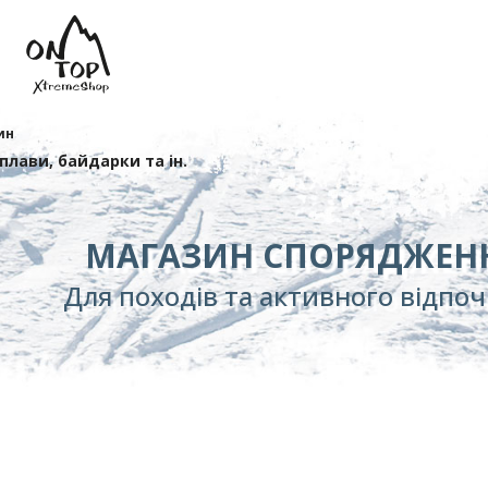
ин
сплави, байдарки та ін.
МАГАЗИН СПОРЯДЖЕН
Для походів та активного відпо