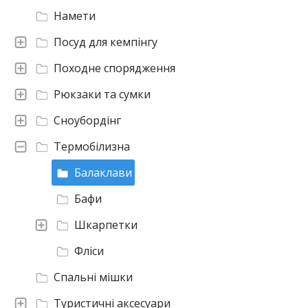
Намети
Посуд для кемпінгу
Походне спорядження
Рюкзаки та сумки
Сноубордінг
Термобілизна
Балаклави
Бафи
Шкарпетки
Фліси
Спальні мішки
Туристичні аксесуари