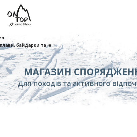
ин
сплави, байдарки та ін.
МАГАЗИН СПОРЯДЖЕН
Для походів та активного відпо