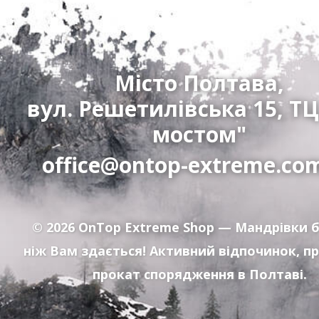
Місто Полтава,
вул. Решетилівська 15, ТЦ
мостом"
office@ontop-extreme.co
© 2026
OnTop Extreme Shop
— Мандрівки б
ніж Вам здається! Активний відпочинок, п
прокат спорядження в Полтаві.