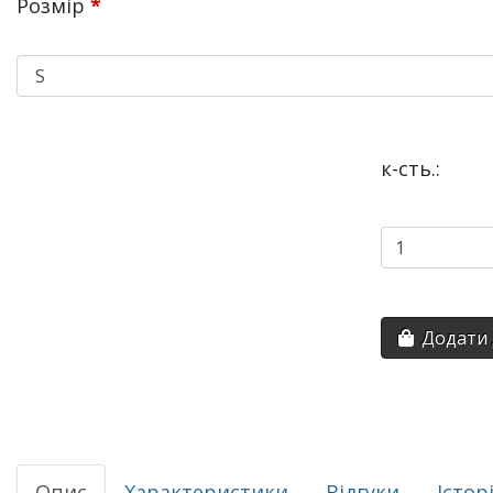
Розмір
*
к-сть.:
Додати 
Опис
Характеристики
Відгуки
Істор