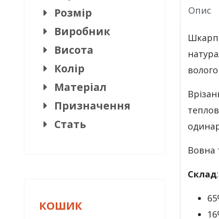
Опис
Розмір
Виробник
Шкарп
Висота
натура
Колір
волого
Матеріал
Врізан
Призначення
теплов
Стать
одинар
Вовна 
Склад
:
65
КОШИК
16