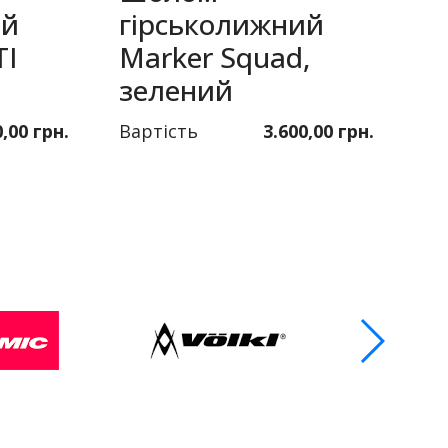
ий
гірськолижний
Т
TI
Marker Squad,
T
зелений
с
0,00 грн.
Вартість
3.600,00 грн.
Ва