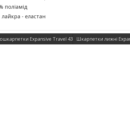
% поліамід
 лайкра - еластан
шкарпетки Expansive Travel 43-46, сіри
Шкарпетки лижні Expans