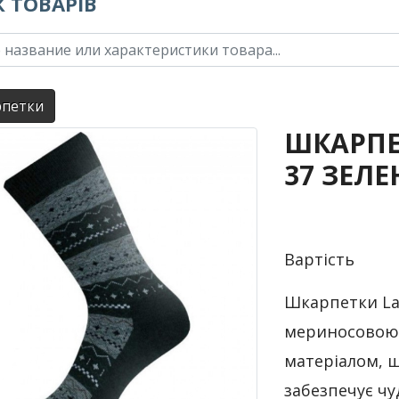
 ТОВАРІВ
петки
ШКАРПЕТ
37 ЗЕЛ
Вартість
Шкарпетки La
мериносовою 
матеріалом, щ
забезпечує чу