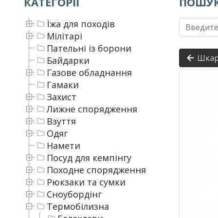
КАТЕГОРІЇ
ПОШУК
Їжа для походів
Мілітарі
Пательні із борони
Шкар
Байдарки
Газове обладнання
Гамаки
Захист
Лижне спорядження
Взуття
Одяг
Намети
Посуд для кемпінгу
Походне спорядження
Рюкзаки та сумки
Сноубордінг
Термобілизна