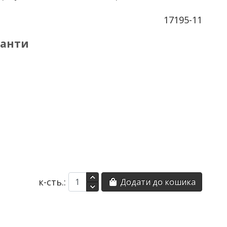
17195-11
іанти
к-сть.:
Додати до кошика