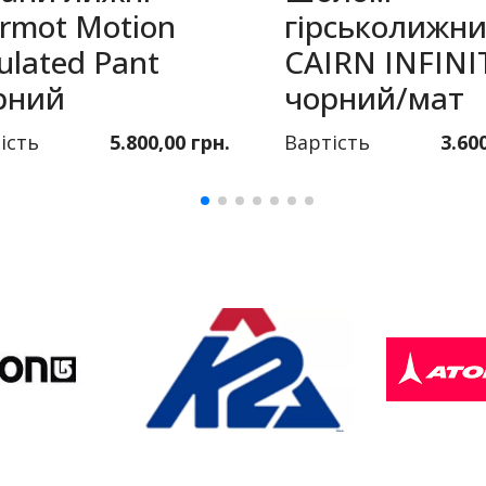
rmot Motion
гірськолижн
ulated Pant
CAIRN INFINI
рний
чорний/мат
ість
5.800,00 грн.
Вартість
3.60