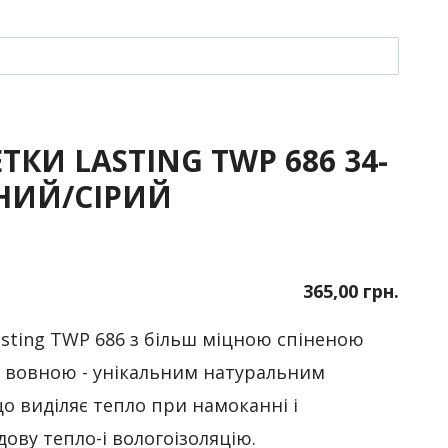
КИ LASTING TWP 686 34-
ЕНИЙ/СІРИЙ
365,00 грн.
sting TWP 686 з більш міцною спіненою
вовною - унікальним натуральним
о виділяє тепло при намоканні і
дову тепло-і вологоізоляцію.