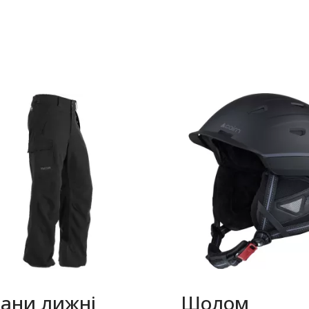
ани лижні
Шолом