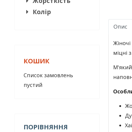
Жорсткість
Колір
Опис
Жіночі
міцні з
КОШИК
М'який
Список замовлень
наповн
пустий
Особл
Жо
Ду
Ха
ПОРІВНЯННЯ