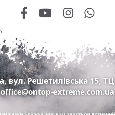
а, вул. Решетилівська 15, ТЦ
office@ontop-extreme.com.ua
андрівки ближче, ніж Вам здається! Активний