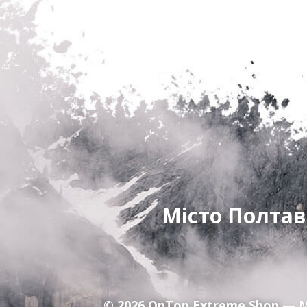
Місто Полтав
© 2026
OnTop Extreme Shop
— М