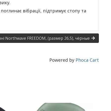
вику.
 поглинає вібрації, підтримує стопу та
ні Northwave FREEDOM, (размер 26,5), чёрные
Powered by
Phoca Cart