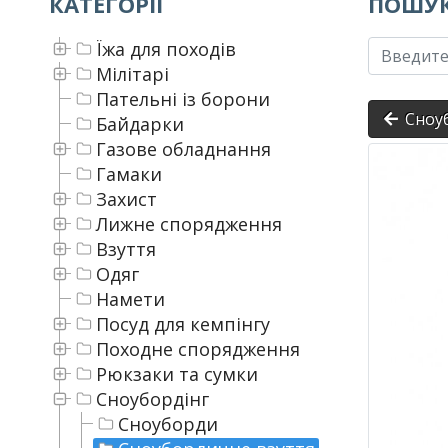
КАТЕГОРІЇ
ПОШУК
Їжа для походів
Мілітарі
Пательні із борони
Сноуб
Байдарки
Газове обладнання
Гамаки
Захист
Лижне спорядження
Взуття
Одяг
Намети
Посуд для кемпінгу
Походне спорядження
Рюкзаки та сумки
Сноубордінг
Сноуборди