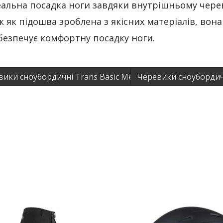
еальна посадка ноги завдяки внутрішньому чере
к як підошва зроблена з якісних матеріалів, вона
безпечує комфортну посадку ноги.
ики сноубордичні Trans Basic Men (розмір 29) чорні
Черевики сноубордич