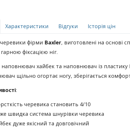
Характеристики
Відгуки
Історія цін
 черевики фірми
Baxler
, виготовлені на основі с
 гарною фіксацією ніг.
 наповнювач хайбек та наповнювач із пластику 
ювач щільно огортає ногу, зберігається комфор
ивості
:
рсткість черевика становить 4/10
же швидка система шнурівки черевика
йбек дуже якісний та довговічний