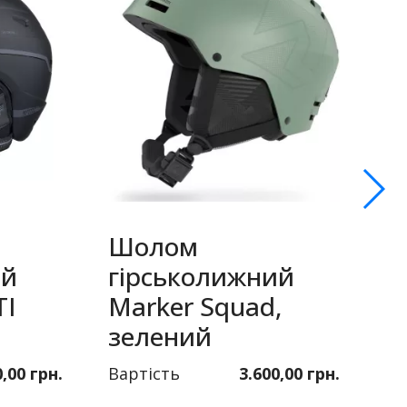
Шолом
ий
гірськолижний
Т
TI
Marker Squad,
T
зелений
с
0,00 грн.
Вартість
3.600,00 грн.
Ва