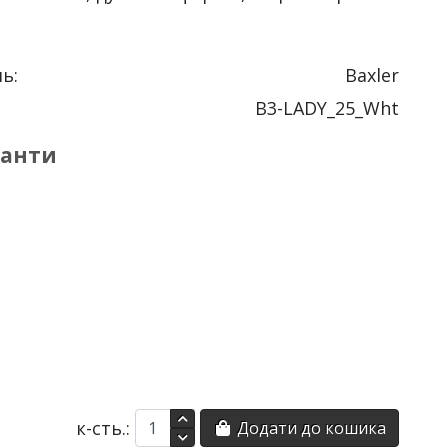
ь:
Baxler
B3-LADY_25_Wht
іанти
к-сть.:
Додати до кошика