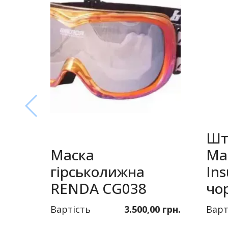
Шт
Маска
Ma
гірськолижна
Ins
RENDA CG038
чо
Вартість
3.500,00 грн.
Варт