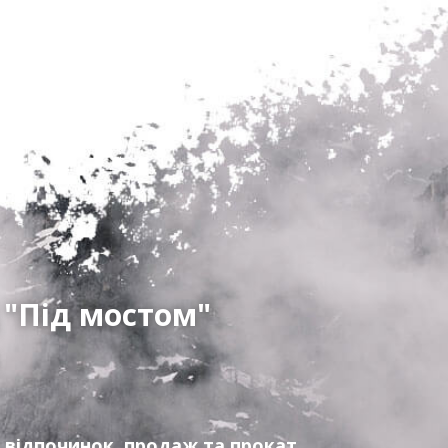
 "Під мостом"
 відпочинок, продаж та прокат