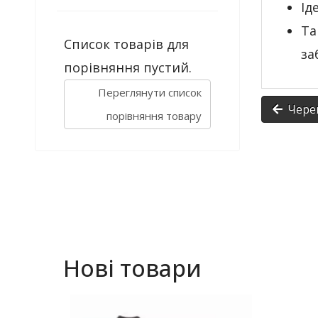
Ід
Та
Список товарів для
за
порівняння пустий.
Переглянути список
Черев
порівняння товару
Нові товари