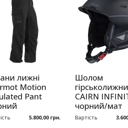
ани лижні
Шолом
rmot Motion
гірськолижн
ulated Pant
CAIRN INFINI
рний
чорний/мат
ість
5.800,00 грн.
Вартість
3.60