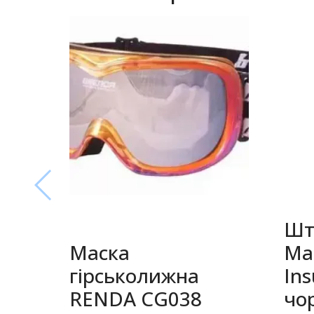
Шт
Маска
Ma
гірськолижна
Ins
RENDA CG038
чо