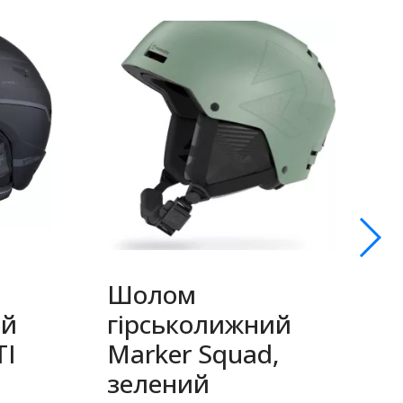
Шолом
ий
гірськолижний
Т
TI
Marker Squad,
T
зелений
с