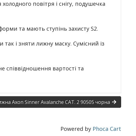
холодного повітря і снігу, подушечка
 форми та мають ступінь захисту S2.
 так і зняти лижну маску. Сумісний із
ане співвідношення вартості та
ижна Axon Sinner Avalanche CAT. 2 90505 чорна
Powered by
Phoca Cart