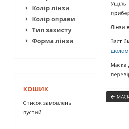
Ущільн
Колір лінзи
прибер
Колір оправи
Лінзи 
Тип захисту
Форма лінзи
Застіб
шолом
Маска 
перевір
КОШИК
МАСКА
Список замовлень
пустий