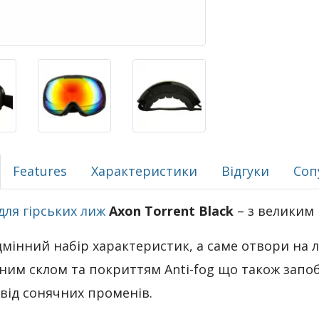
Features
Характеристики
Відгуки
Соп
для гірських лиж
Axon Torrent Black
– з великим 
дмінний набір характеристик, а саме отвори на лін
ним склом та покриттям Anti-fog що також запоб
 від сонячних променів.