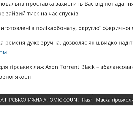
ювальна проставка захистить Вас від попадання 
е зайвий тиск на час спусків.
виготовлені з полікарбонату, округлої сферичної
ка ременя дуже зручна, дозволяє як швидко надіти
ом
.
для гірських лиж Axon Torrent Black – збалансов
еної якості.
 ГІРСЬКОЛИЖНА ATOMIC COUNT Flash cat. 2 ЧОРНА
Маска гірськол