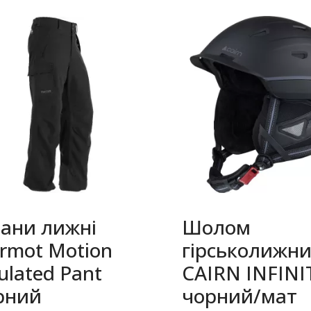
ани лижні
Шолом
rmot Motion
гірськолижн
ulated Pant
CAIRN INFINI
рний
чорний/мат