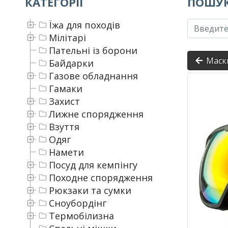
КАТЕГОРІЇ
ПОШУК
Їжа для походів
Мілітарі
Пательні із борони
Маск
Байдарки
Газове обладнання
Гамаки
Захист
Лижне спорядження
Взуття
Одяг
Намети
Посуд для кемпінгу
Походне спорядження
Рюкзаки та сумки
Сноубордінг
Термобілизна