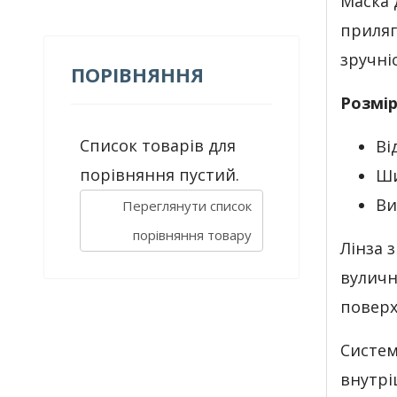
Маска 
приляг
зручні
ПОРІВНЯННЯ
Розмір
Список товарів для
Ві
порівняння пустий.
Ши
Ви
Переглянути список
порівняння товару
Лінза 
вуличн
поверх
Систем
внутрі