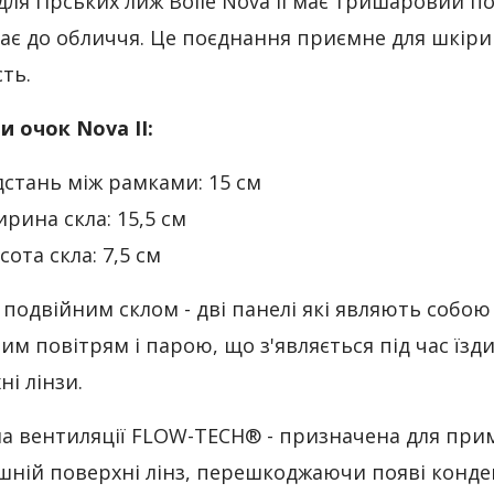
для гірських лиж Bolle Nova II має тришаровий п
ає до обличчя. Це поєднання приємне для шкіри
сть.
и очок Nova II:
дстань між рамками: 15 см
рина скла: 15,5 см
сота скла: 7,5 см
з подвійним склом - дві панелі які являють соб
им повітрям і парою, що з'являється під час їзд
ні лінзи.
а вентиляції FLOW-TECH® - призначена для при
шній поверхні лінз, перешкоджаючи появі конде