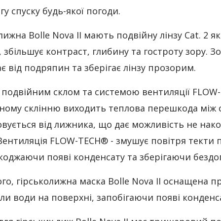
гу спуску будь-якої погоди.
лижна Bolle Nova II мають подвійну лінзу Cat. 2 
, збільшує контраст, глибину та гостроту зору. З
є від подряпин та зберігає лінзу прозорим.
з подвійним склом та системою вентиляції FLOW
ному склінню виходить теплова перешкода між с
вується від лижника, що дає можливість не нак
 Вентиляція FLOW-TECH® - змушує повітря текти п
оджаючи появі конденсату та зберігаючи бездога
ого, гірськолижна маска Bolle Nova II оснащена
ли води на поверхні, запобігаючи появі конденс