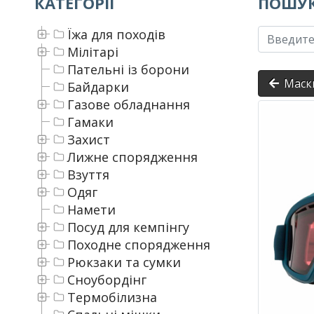
КАТЕГОРІЇ
ПОШУК
Їжа для походів
Мілітарі
Пательні із борони
Маск
Байдарки
Газове обладнання
Гамаки
Захист
Лижне спорядження
Взуття
Одяг
Намети
Посуд для кемпінгу
Походне спорядження
Рюкзаки та сумки
Сноубордінг
Термобілизна