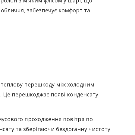
оролон з м'яким флісом у шарі, що
 обличчя, забезпечує комфорт та
ою теплову перешкоду між холодним
и. Це перешкоджає появі конденсату
мусового проходження повітря по
нсату та зберігаючи бездоганну чистоту