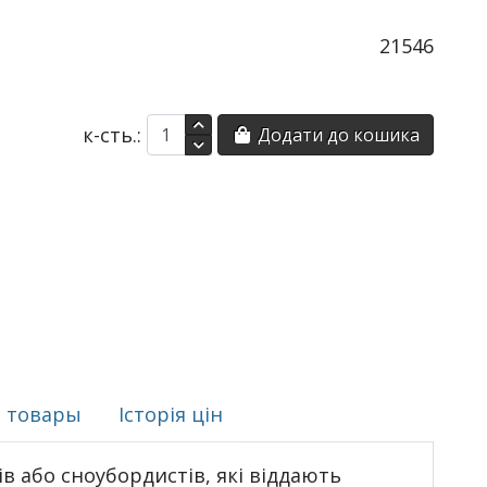
21546
к-сть.:
Додати до кошика
 товары
Історія цін
ів або сноубордистів, які віддають