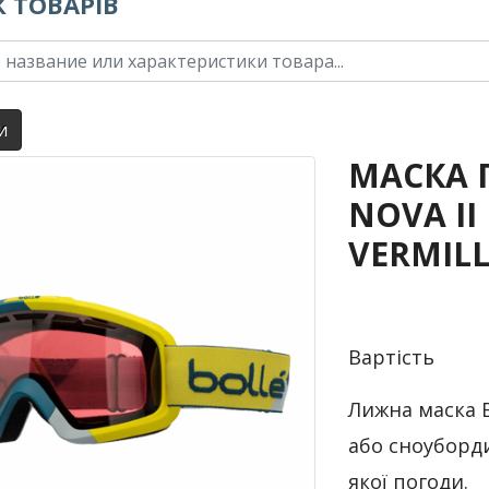
 ТОВАРІВ
и
МАСКА 
NOVA II
VERMILL
Вартість
Лижна маска Bo
або сноуборди
якої погоди.