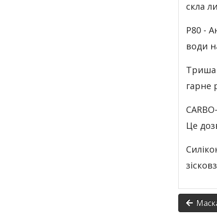
скла л
P80 - 
води н
Тришар
гарне 
CARBO-
Це доз
Силіко
зісков
Маска