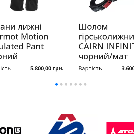
ани лижні
Шолом
rmot Motion
гірськолижн
ulated Pant
CAIRN INFINI
рний
чорний/мат
ість
5.800,00 грн.
Вартість
3.60