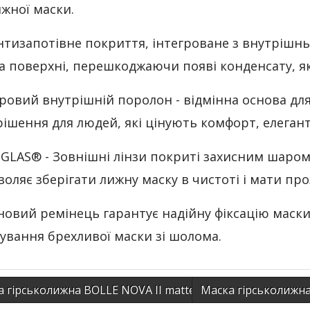
ижної маски.
Антизапотівне покриття, інтегроване з внутрішн
а поверхні, перешкоджаючи появі конденсату, яки
овий внутрішній поролон - відмінна основа для 
рішення для людей, які цінують комфорт, елегант
GLAS® - Зовнішні лінзи покриті захисним шаром 
воляє зберігати лижну маску в чистоті і мати проз
новий ремінець гарантує надійну фіксацію мас
зування брехливої маски зі шолома.
 гірськолижна BOLLE NOVA II matte Blue gradient
Маска гірськолижна