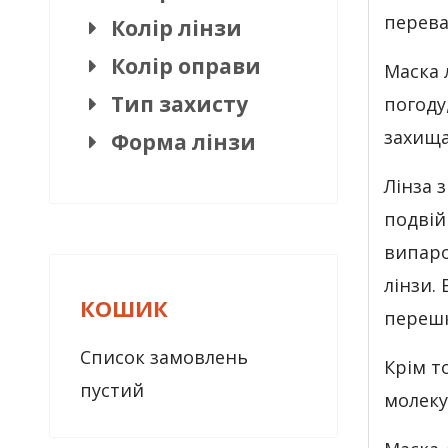
перева
Колір лінзи
Колір оправи
Маска 
Тип захисту
погоду
захища
Форма лінзи
Лінза 
подвій
випаро
лінзи.
КОШИК
перешк
Список замовлень
Крім т
пустий
молеку