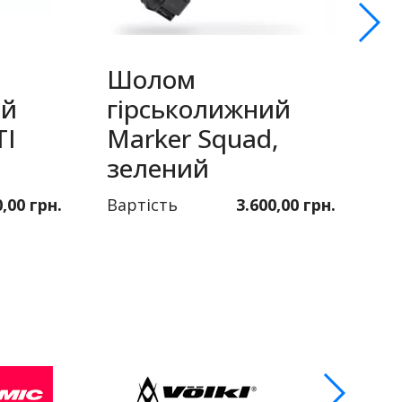
Шолом
ий
гірськолижний
Т
TI
Marker Squad,
T
зелений
с
0,00 грн.
Вартість
3.600,00 грн.
Ва