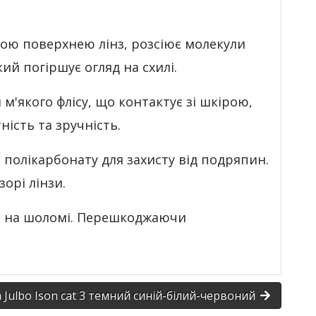
ьою поверхнею лінз, розсіює молекули
й погіршує огляд на схилі.
м'якого флісу, що контактує зі шкірою,
ність та зручність.
полікарбонату для захисту від подряпин.
орі лінзи.
ки на шоломі. Перешкоджаючи
 Julbo Ison cat 3 темний синій-білий-червоний