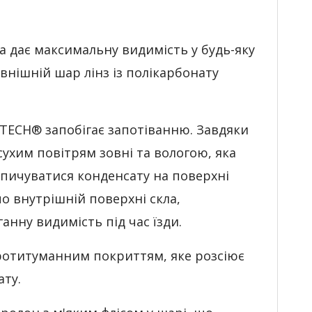
яка дає максимальну видимість у будь-яку
овнішній шар лінз із полікарбонату
-TECH® запобігає запотіванню. Завдяки
ухим повітрям зовні та вологою, яка
опичуватися конденсату на поверхні
о внутрішній поверхні скла,
нну видимість під час їзди.
 протитуманним покриттям, яке розсіює
ату.