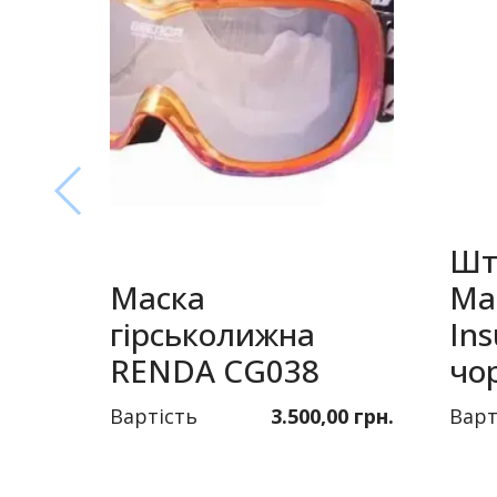
Шт
Маска
Ma
гірськолижна
Ins
RENDA CG038
чо
Вартість
3.500,00 грн.
Варт