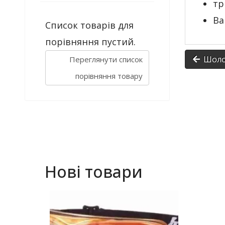
тр
Ва
Список товарів для
порівняння пустий.
Шолом
Переглянути список
порівняння товару
Нові товари