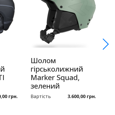
Шолом
ий
гірськолижний
Т
TI
Marker Squad,
T
зелений
с
0,00 грн.
Вартість
3.600,00 грн.
Ва