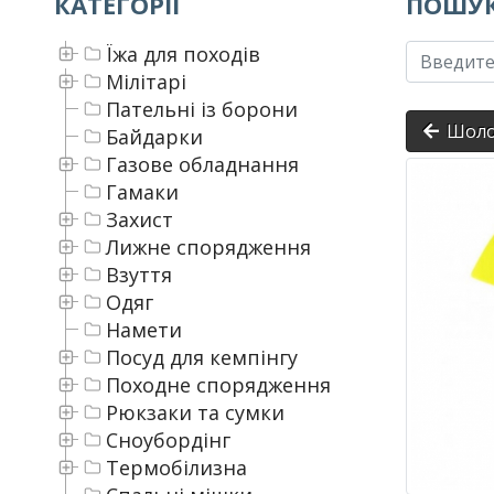
КАТЕГОРІЇ
ПОШУК
Їжа для походів
Мілітарі
Пательні із борони
Шол
Байдарки
Газове обладнання
Гамаки
Захист
Лижне спорядження
Взуття
Одяг
Намети
Посуд для кемпінгу
Походне спорядження
Рюкзаки та сумки
Сноубордінг
Термобілизна