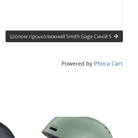
Шолом гірськолижний Smith Gage Синій S
Powered by
Phoca Cart