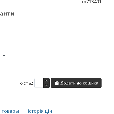
m713401
іанти
к-сть.:
Додати до кошика
 товары
Історія цін