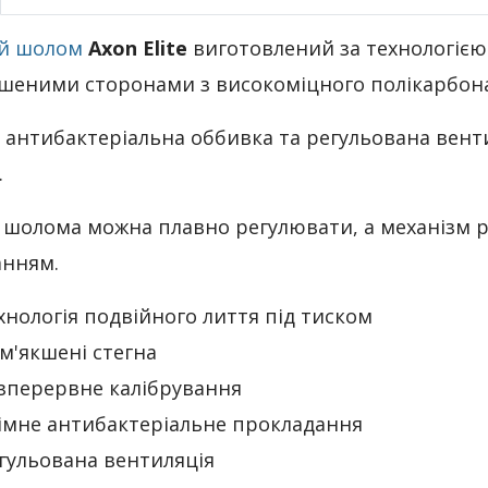
й шолом
Axon Elite
виготовлений за технологією 
шеними сторонами з високоміцного полікарбона
 антибактеріальна оббивка та регульована вен
.
 шолома можна плавно регулювати, а механізм 
анням.
хнологія подвійного лиття під тиском
м'якшені стегна
зперервне калібрування
імне антибактеріальне прокладання
гульована вентиляція