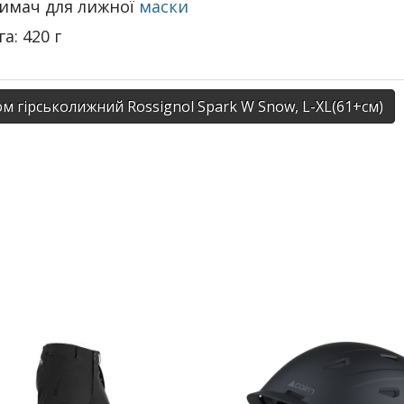
имач для лижної
маски
га: 420 г
 гірськолижний Rossignol Spark W Snow, L-XL(61+см)