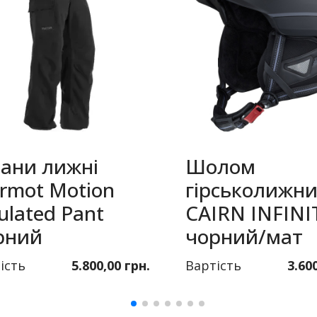
ани лижні
Шолом
rmot Motion
гірськолижн
ulated Pant
CAIRN INFINI
рний
чорний/мат
ість
5.800,00 грн.
Вартість
3.60