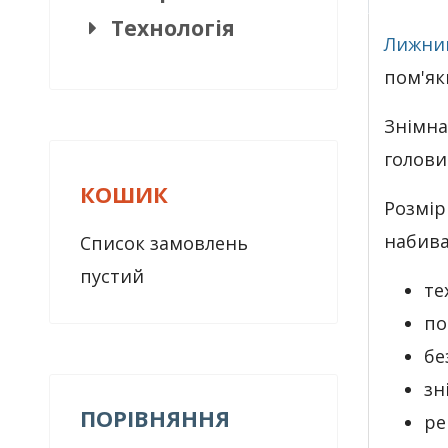
Технологія
Лижни
пом'як
Знімна
голови
КОШИК
Розмір
набив
Список замовлень
пустий
те
по
бе
зн
ПОРІВНЯННЯ
ре