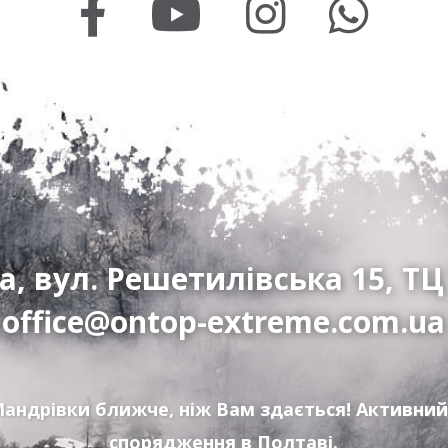
а, вул. Решетилівська 15, ТЦ
office@ontop-extreme.com.ua
андрівки ближче, ніж Вам здається! Активний
спорядження в Полтаві.