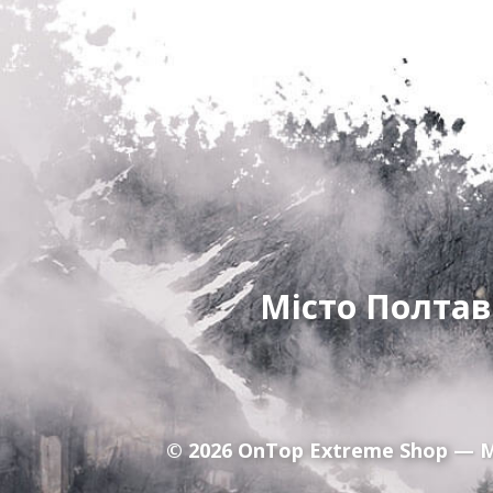
Місто Полтав
© 2026
OnTop Extreme Shop
— М