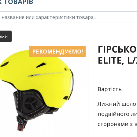
 ТОВАРІВ
оми
ГІРСЬК
РЕКОМЕНДУЄМО!
ELITE, 
Вартість
Лижний шолом 
подвійного ли
сторонами з 