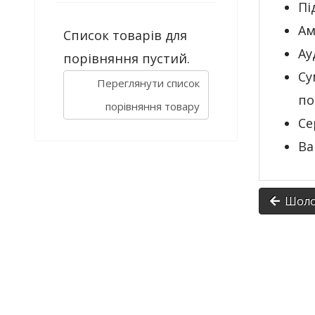
Пі
Ам
Список товарів для
Ау
порівняння пустий.
Су
Переглянути список
по
порівняння товару
Се
Ва
Шолом