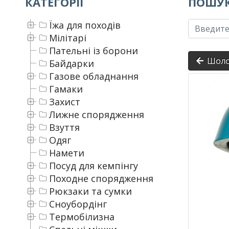
КАТЕГОРІЇ
ПОШУК
Їжа для походів
Мілітарі
Пательні із борони
Шол
Байдарки
Газове обладнання
Гамаки
Захист
Лижне спорядження
Взуття
Одяг
Намети
Посуд для кемпінгу
Походне спорядження
Рюкзаки та сумки
Сноубордінг
Термобілизна