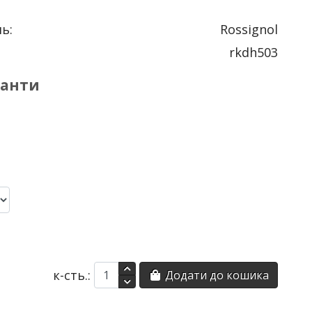
ь:
Rossignol
rkdh503
іанти
к-сть.:
Додати до кошика