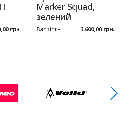
TI
Marker Squad,
T
зелений
с
0,00 грн.
Вартість
3.600,00 грн.
Ва