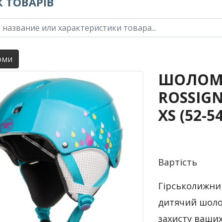
 ТОВАРІВ
оми
ШОЛОМ
ROSSIGN
XS (52-54
Вартість
Гірськолижний
дитячий шолом
захисту ваших