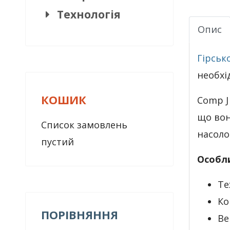
Технологія
Опис
Гірсь
необхі
КОШИК
Comp J
що вон
Список замовлень
насоло
пустий
Особл
Те
Ко
ПОРІВНЯННЯ
Ве