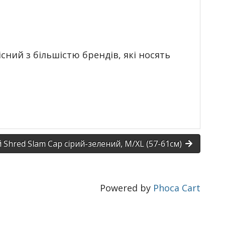
існий з більшістю брендів, які носять
ТОВИЙ, XL (60+cm)
Shred Slam Cap сірий-зелений, M/XL (57-61см)
Powered by
Phoca Cart