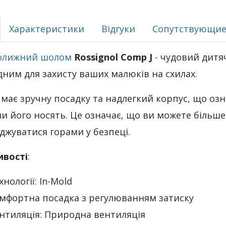
Характеристики
Відгуки
Сопутствующие
колижний шолом
Rossignol Comp J
- чудовий дитяч
дним для захисту ваших малюків на схилах.
 має зручну посадку та надлегкий корпус, що озна
и його носять. Це означає, що ви можете більше
джуватися горами у безпеці.
ивості
:
хнології: In-Mold
мфортна посадка з регулюванням затиску
нтиляція: Природна вентиляція