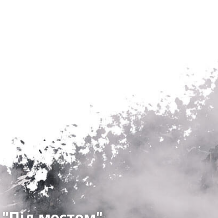
 "Під мостом"