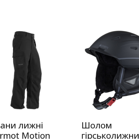
ани лижні
Шолом
rmot Motion
гірськолижн