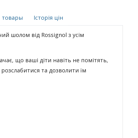
 товары
Історія цін
ий шолом від Rossignol з усім
чає, що ваші діти навіть не помітять,
 розслабитися та дозволити їм