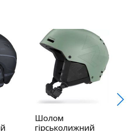
Шолом
ий
гірськолижний
Т