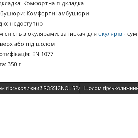
дкладка: Комфортна підкладка
бушюри: Комфортні амбушюри
діо: недоступно
місність з окулярами: затискач для
окулярів
- сум
верх або під шолом
ртифікація: EN 1077
га: 350 г
 гірськолижний ROSSIGNOL SPARK GIRLY БІЛИЙ-ФІОЛЕ
Шолом гірськолижний 