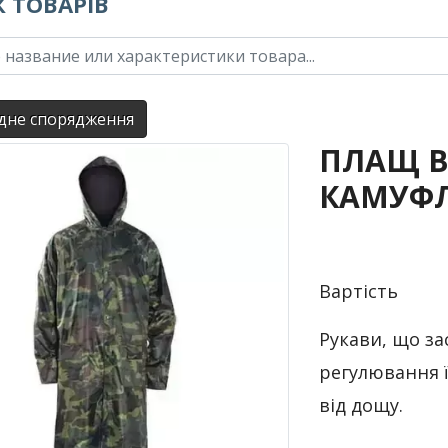
 ТОВАРІВ
дне спорядження
ПЛАЩ В
КАМУФЛ
Вартість
Рукави, що за
регулювання ї
від дощу.