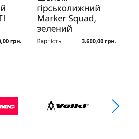
ий
гірськолижний
Т
TI
Marker Squad,
T
зелений
с
0,00 грн.
Вартість
3.600,00 грн.
Ва