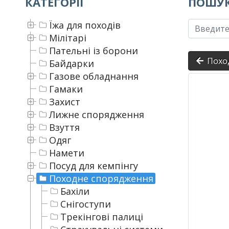
КАТЕГОРІЇ
ПОШУК
Їжа для походів
Мілітарі
Пательні із борони
Похо
Байдарки
Газове обладнання
Гамаки
Захист
Лижне спорядження
Взуття
Одяг
Намети
Посуд для кемпінгу
Походне спорядження
Бахіли
Снігоступи
Трекінгові палиці