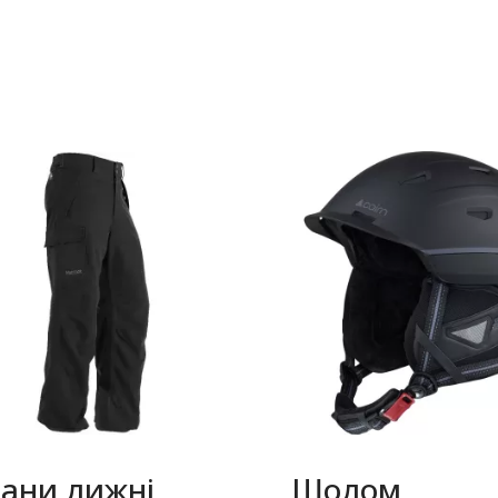
ани лижні
Шолом