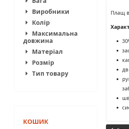
Вага
Виробники
Плащ в
Колір
Харак
Максимальна
довжина
30
за
Матеріал
ка
Розмір
дв
Тип товару
ру
за
шв
си
КОШИК