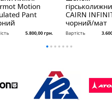
rmot Motion
гірськолижн
ulated Pant
CAIRN INFINI
рний
чорний/мат
ість
5.800,00 грн.
Вартість
3.60