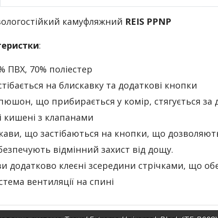
ологостійкий камуфляжний
REIS PPNP
теристки
:
% ПВХ, 70% поліестер
стібається на блискавку та додаткові кнопки
пюшон, що прибирається у комір, стягується за
і кишені з клапанами
кави, що застібаються на кнопки, що дозволяют
безпечують відмінний захист від дощу.
и додатково клеєні зсередини стрічками, що об
стема вентиляції на спині