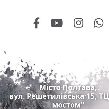
Місто Полтава,
вул. Решетилівська 15, ТЦ
мостом"