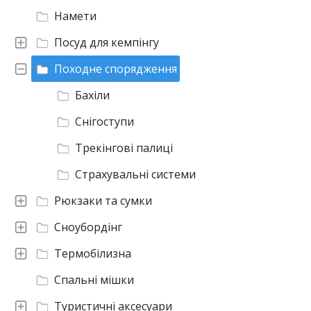
Намети
Посуд для кемпінгу
Походне спорядження
Бахіли
Снігоступи
Трекінгові палиці
Страхувальні системи
Рюкзаки та сумки
Сноубордінг
Термобілизна
Спальні мішки
Туристичні аксесуари