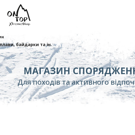
ин
сплави, байдарки та ін.
МАГАЗИН СПОРЯДЖЕН
Для походів та активного відпо