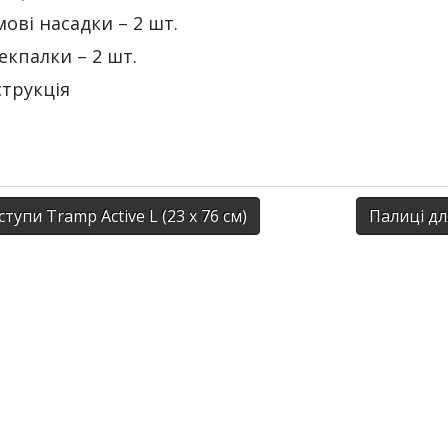
мові насадки – 2 шт.
екпалки – 2 шт.
струкція
тупи Tramp Active L (23 х 76 см)
Палиці дл