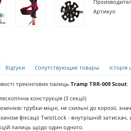
Производител
Артикул:
Відгуки
Сопутствующие товары
Історія 
вості трекінгових палиць
Tramp TRR-009 Scout
:
лескопічна конструкція (3 секції)
юмінієві трубки-міцні, не схильні до корозії, зна
ханізм фіксації TwistLock - внутрішній затискач,
кцій палиць щодо один одного.