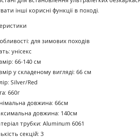
стані для встановлення ультралегких безкаркасн
вати інші корисні функції в поході.
еристики
обливості: для зимових походів
ать: унісекс
змір: 66-140 см
змір у складеному вигляді: 66 см
лір: Silver/Red
га: 660г
німальна довжина: 66см
ксимальна довжина: 140см
теріал трубки: Aluminum 6061
лькість секцій: 3