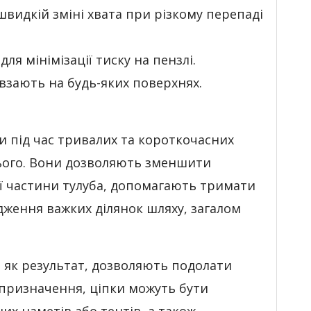
видкій зміні хвата при різкому перепаді
ля мінімізації тиску на пензлі.
овзають на будь-яких поверхнях.
 під час тривалих та короткочасних
з нього. Вони дозволяють зменшити
ої частини тулуба, допомагають тримати
дження важких ділянок шляху, загалом
, як результат, дозволяють подолати
 призначення, ціпки можуть бути