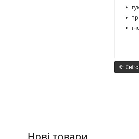
гу
тр
ін
Снігос
Нові товари