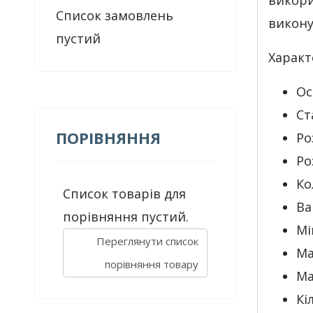
викори
Список замовлень
викону
пустий
Характ
Ос
Ст
ПОРІВНЯННЯ
Ро
Ро
Ко
Список товарів для
Ва
порівняння пустий.
Мі
Переглянути список
Ма
порівняння товару
Ма
Кі