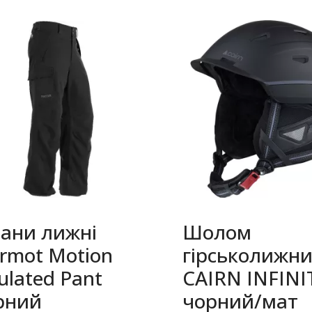
ани лижні
Шолом
rmot Motion
гірськолижн
ulated Pant
CAIRN INFINI
рний
чорний/мат