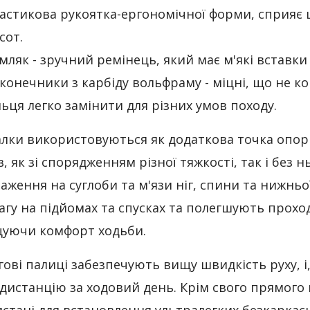
астикова рукоятка-ергономічної форми, сприяє ш
сот.
мляк - зручний ремінець, який має м'які вставки д
конечники з карбіду вольфраму - міцні, що не к
льця легко замінити для різних умов походу.
лки використовуються як додаткова точка опори
в, як зі спорядженням різної тяжкості, так і бе
аження на суглоби та м'язи ніг, спини та нижнь
агу на підйомах та спусках та полегшують прохо
уючи комфорт ходьби.
гові палиці забезпечують вищу швидкість руху, і
дистанцію за ходовий день. Крім свого прямого