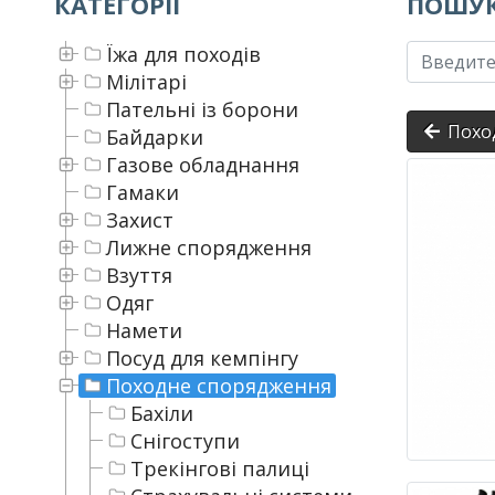
КАТЕГОРІЇ
ПОШУК
Їжа для походів
Мілітарі
Пательні із борони
Похо
Байдарки
Газове обладнання
Гамаки
Захист
Лижне спорядження
Взуття
Одяг
Намети
Посуд для кемпінгу
Походне спорядження
Бахіли
Снігоступи
Трекінгові палиці