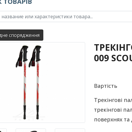
 ТОВАРІВ
дне спорядження
ТРЕКІНГ
009 SCO
Вартість
Трекінгові па
трекінгові па
поверхнях та 