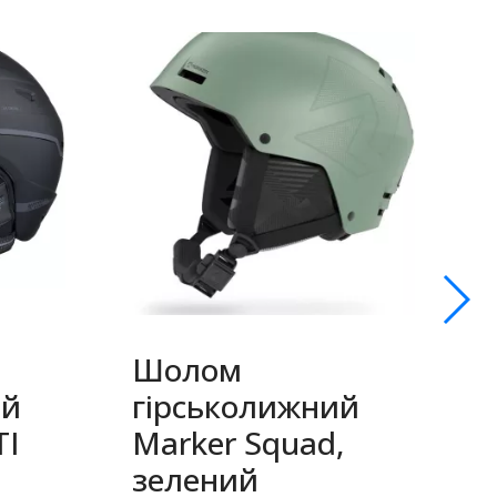
Шолом
ий
гірськолижний
Т
TI
Marker Squad,
T
зелений
с