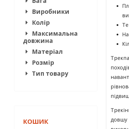
Вага
Пл
Виробники
ви
Колір
Те
Максимальна
На
довжина
Кі
Матеріал
Трекпа
Розмір
поході
Тип товару
навант
рівнов
підвищ
Трекін
довшу 
КОШИК