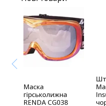
Шт
Маска
Ma
гірськолижна
Ins
RENDA CG038
чо