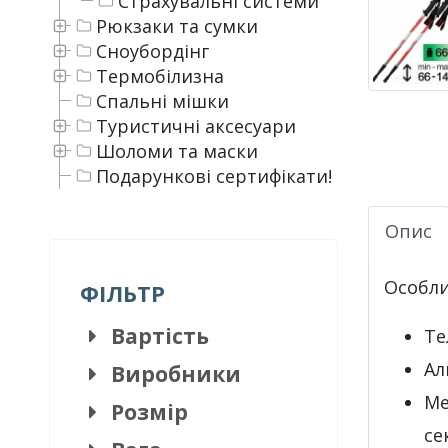
Страхувальні системи
Рюкзаки та сумки
Сноубордінг
Термобілизна
Спальні мішки
Туристичні аксесуари
Шоломи та маски
Подарункові сертифікати!
Опис
Особли
ФІЛЬТР
Вартість
Те
Ал
Виробники
Ме
Розмір
се