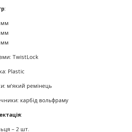
тр
:
 мм
 мм
 мм
зми: TwistLock
а: Plastic
и: м'який ремінець
чники: карбід вольфраму
ектація
:
льця – 2 шт.