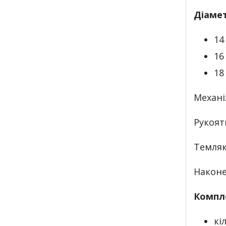
Діаме
14
16
18
Механі
Рукоятк
Темляк
Наконе
Компл
кі