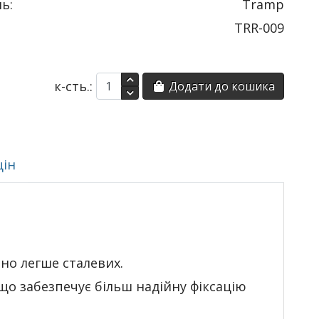
ь:
Tramp
TRR-009
к-сть.:
Додати до кошика
цін
чно легше сталевих.
 що забезпечує більш надійну фіксацію