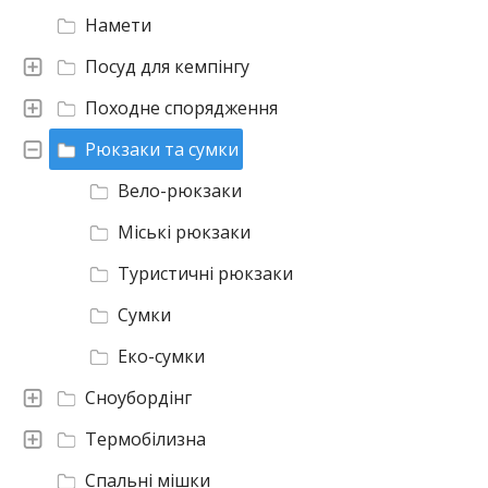
Намети
Посуд для кемпінгу
Походне спорядження
Рюкзаки та сумки
Вело-рюкзаки
Міські рюкзаки
Туристичні рюкзаки
Сумки
Еко-сумки
Сноубордінг
Термобілизна
Спальні мішки