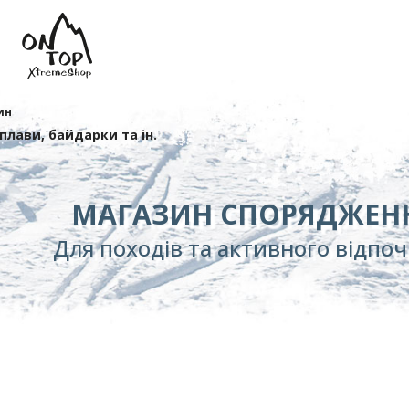
ин
сплави, байдарки та ін.
МАГАЗИН СПОРЯДЖЕН
Для походів та активного відпо