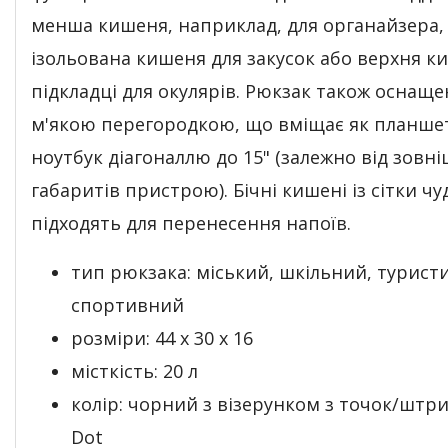
менша кишеня, наприклад, для органайзера,
ізольована кишеня для закусок або верхня к
підкладці для окулярів. Рюкзак також оснащ
м'якою перегородкою, що вміщає як планшет,
ноутбук діагоналлю до 15" (залежно від зовні
габаритів пристрою). Бічні кишені із сітки ч
підходять для перенесення напоїв.
тип рюкзака: міський, шкільний, турист
спортивний
розміри: 44 х 30 х 16
місткість: 20 л
колір: чорний з візерунком з точок/штрих
Dot