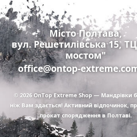
Місто Полтава,
вул. Решетилівська 15, ТЦ
мостом"
office@ontop-extreme.co
© 2026
OnTop Extreme Shop
— Мандрівки б
ніж Вам здається! Активний відпочинок, п
прокат спорядження в Полтаві.