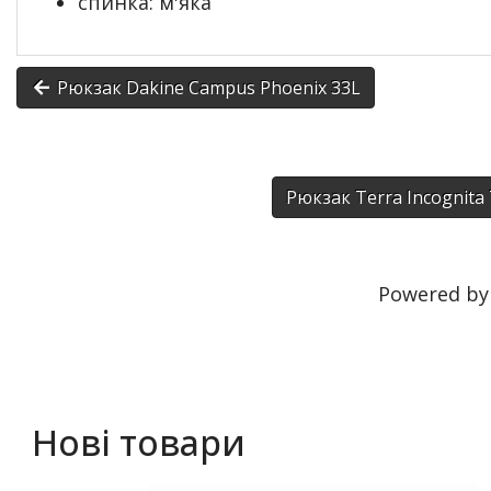
спинка: м'яка
Рюкзак Dakine Campus Phoenix 33L
Рюкзак Terra Incognita 
Powered b
Нові товари