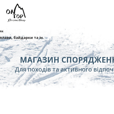
ин
сплави, байдарки та ін.
МАГАЗИН СПОРЯДЖЕН
Для походів та активного відпо