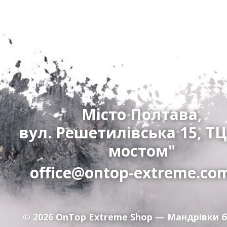
Місто Полтава,
вул. Решетилівська 15, ТЦ
мостом"
office@ontop-extreme.co
© 2026
OnTop Extreme Shop
— Мандрівки б