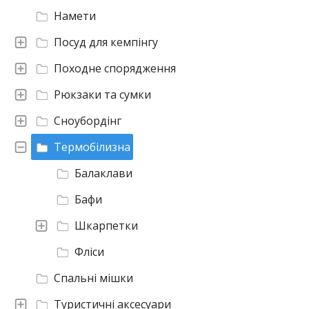
Намети
Посуд для кемпінгу
Походне спорядження
Рюкзаки та сумки
Сноубордінг
Термобілизна
Балаклави
Бафи
Шкарпетки
Фліси
Спальні мішки
Туристичні аксесуари