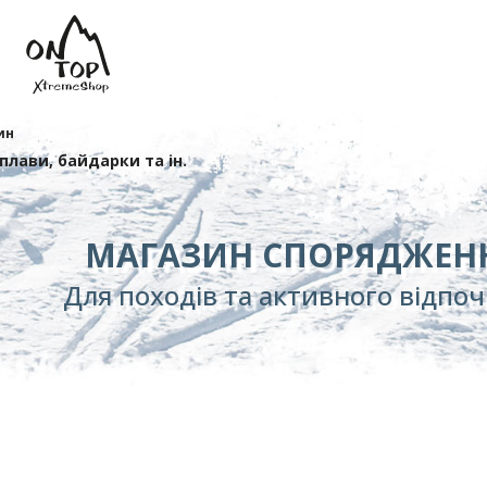
ин
сплави, байдарки та ін.
МАГАЗИН СПОРЯДЖЕН
Для походів та активного відпо