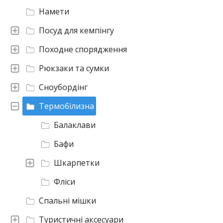
Намети
Посуд для кемпінгу
Походне спорядження
Рюкзаки та сумки
Сноубордінг
Термобілизна
Балаклави
Бафи
Шкарпетки
Фліси
Спальні мішки
Туристичні аксесуари