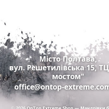
Місто Полтава,
вул. Решетилівська 15, ТЦ
мостом"
office@ontop-extreme.co
© 2026
OnTop Extreme Shop
— Мандрівки б