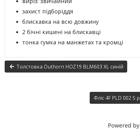
виріз: звичайний
захист підборіддя
блискавка на всю довжину
2 бічні кишені на блискавці
тонка гумка на манжетах та кромці
Толстовка Outhorn HOZ19 BLM603 XL синій
Фліс 4F PLD 002 S
Powered b