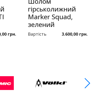
Шолом
ий
гірськолижний
Т
TI
Marker Squad,
T
зелений
с
0,00 грн.
Вартість
3.600,00 грн.
Ва