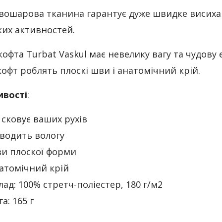
вошарова тканина гарантує дуже швидке висихан
ких активностей.
офта Turbat Vaskul має невелику вагу та чудову е
офт роблять плоскі шви і анатомічний крій.
ивості
:
 сковує ваших рухів
водить вологу
и плоскої форми
атомічний крій
лад: 100% стретч-поліестер, 180 г/м2
га: 165 г