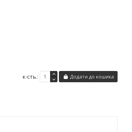
к-сть.:
Додати до кошика