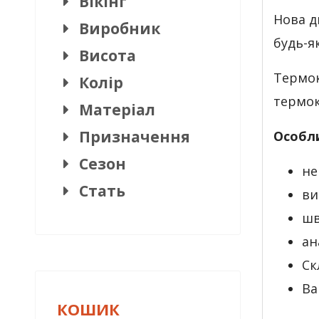
Вікінг
Нова д
Виробник
будь-я
Висота
Термок
Колір
термок
Матеріал
Призначення
Особл
Сезон
не
Стать
ви
шв
ан
Ск
Ва
КОШИК