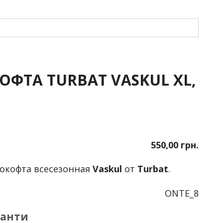
ОФТА TURBAT VASKUL XL,
550,00 грн.
окофта всесезонная
Vaskul
от
Turbat
.
ONTE_8
іанти