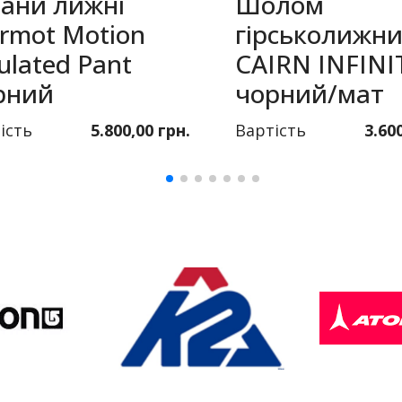
ани лижні
Шолом
rmot Motion
гірськолижн
ulated Pant
CAIRN INFINI
рний
чорний/мат
ість
5.800,00 грн.
Вартість
3.60