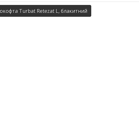
кофта Turbat Retezat L, блакитний