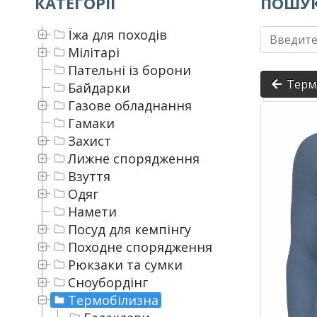
КАТЕГОРІЇ
ПОШУК
Їжа для походів
Мілітарі
Пательні із борони
Терм
Байдарки
Газове обладнання
Гамаки
Захист
Лижне спорядження
Взуття
Одяг
Намети
Посуд для кемпінгу
Походне спорядження
Рюкзаки та сумки
Сноубордінг
Термобілизна