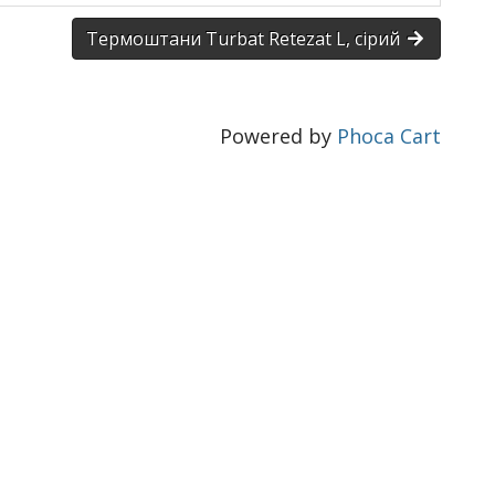
Термоштани Turbat Retezat L, сірий
Powered by
Phoca Cart