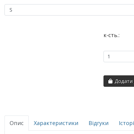
к-сть.:
Додати 
Опис
Характеристики
Відгуки
Істор