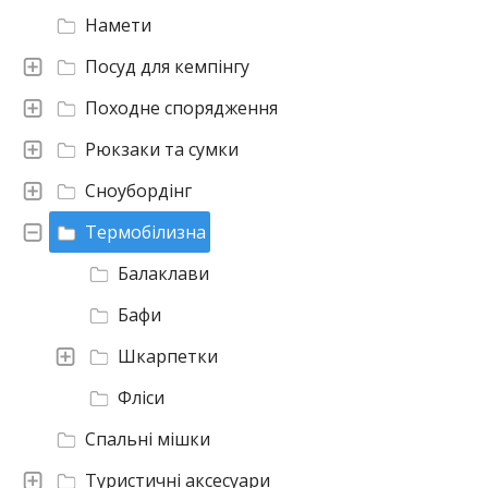
Намети
Посуд для кемпінгу
Походне спорядження
Рюкзаки та сумки
Сноубордінг
Термобілизна
Балаклави
Бафи
Шкарпетки
Фліси
Спальні мішки
Туристичні аксесуари