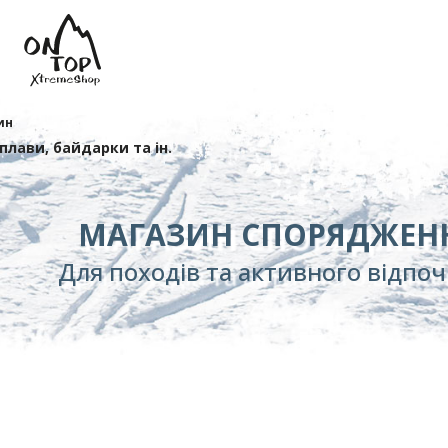
ин
сплави, байдарки та ін.
МАГАЗИН СПОРЯДЖЕН
Для походів та активного відпо