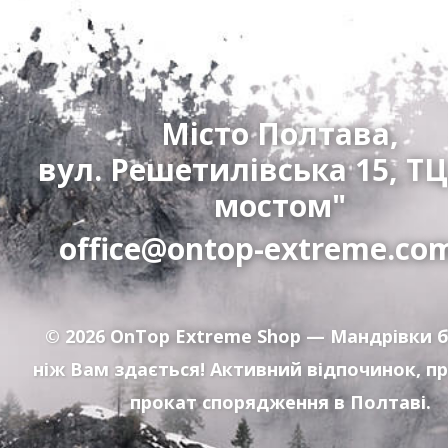
Місто Полтава,
вул. Решетилівська 15, ТЦ
мостом"
office@ontop-extreme.co
© 2026
OnTop Extreme Shop
— Мандрівки б
ніж Вам здається! Активний відпочинок, п
прокат спорядження в Полтаві.