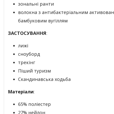
зональні ранти
волокна з антибактеріальним активова
бамбуковим вугіллям
ЗАСТОСУВАННЯ
:
лижі
сноуборд
трекінг
Піший туризм
Скандинавська ходьба
Матеріали
:
65% поліестер
27% нейлон