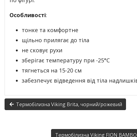
по фігурі.
Особливості
:
тонке та комфортне
щільно прилягає до тіла
не сковує рухи
зберігає температуру при -25°С
тягнеться на 15-20 см
забезпечує відведення від тіла надлишкі
Термобілизна Viking Brita, чорний/рожевий
Термобілизна Viking FJON BAMBO