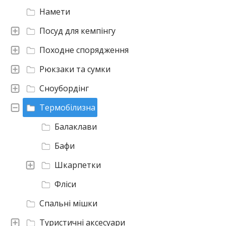
Намети
Посуд для кемпінгу
Походне спорядження
Рюкзаки та сумки
Сноубордінг
Термобілизна
Балаклави
Бафи
Шкарпетки
Фліси
Спальні мішки
Туристичні аксесуари