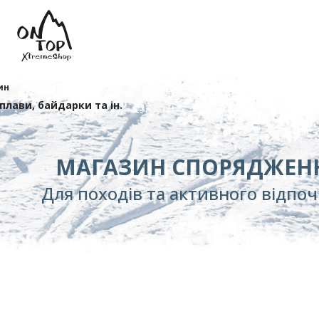
ин
сплави, байдарки та ін.
МАГАЗИН СПОРЯДЖЕН
Для походів та активного відпо