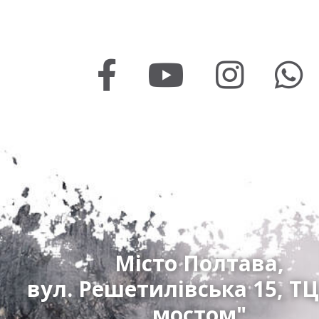
Місто Полтава,
вул. Решетилівська 15, ТЦ
мостом"