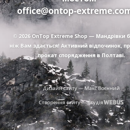
office@ontop-extreme.co
© 2026
OnTop Extreme Shop
— Мандрівки б
ніж Вам здається! Активний відпочинок, п
прокат спорядження в Полтаві.
Дизайн сайту — Макс Воєнний
Створення сайту — Студія