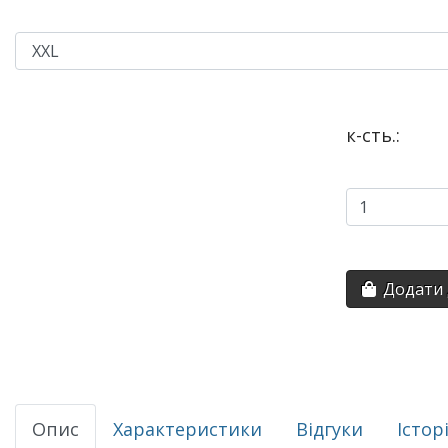
к-сть.:
Додати 
Опис
Характеристики
Відгуки
Істор