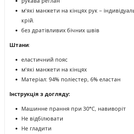
рукава реглан
м'які манжети на кінцях рук – індивідуа
крій.
без дратівливих бічних швів
Штани
:
еластичний пояс
м'які манжети на кінцях
Матеріал: 94% поліестер, 6% еластан
Інструкція з догляду:
Машинне прання при 30°С, навиворіт
Не відбілювати
Не гладити