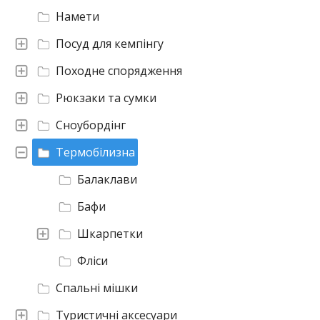
Намети
Посуд для кемпінгу
Походне спорядження
Рюкзаки та сумки
Сноубордінг
Термобілизна
Балаклави
Бафи
Шкарпетки
Фліси
Спальні мішки
Туристичні аксесуари