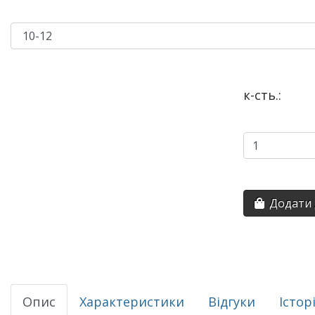
к-сть.:
Додати 
Опис
Характеристики
Відгуки
Істор