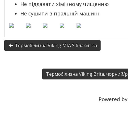
Не піддавати хімічному чищенню
Не сушити в пральній машині
Термобілизна Viking MIA S блакитна
Термобілизна Viking Brita, чорний
Powered b