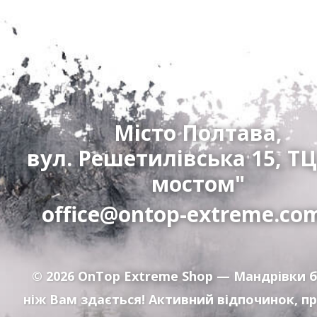
Місто Полтава,
вул. Решетилівська 15, ТЦ
мостом"
office@ontop-extreme.co
© 2026
OnTop Extreme Shop
— Мандрівки б
ніж Вам здається! Активний відпочинок, п