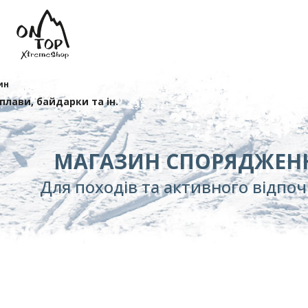
ин
сплави, байдарки та ін.
МАГАЗИН СПОРЯДЖЕН
Для походів та активного відпо