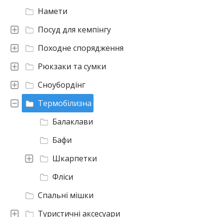
Намети
Посуд для кемпінгу
Походне спорядження
Рюкзаки та сумки
Сноубордінг
Термобілизна
Балаклави
Бафи
Шкарпетки
Фліси
Спальні мішки
Туристичні аксесуари