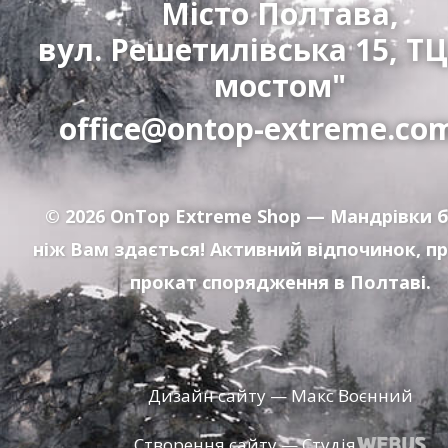
Місто Полтава,
вул. Решетилівська 15, ТЦ
мостом"
office@ontop-extreme.co
© 2026
OnTop Extreme Shop
— Мандрівки б
ніж Вам здається! Активний відпочинок, п
прокат спорядження в Полтаві.
Дизайн сайту — Макс Воєнний
Створення сайту — Студія