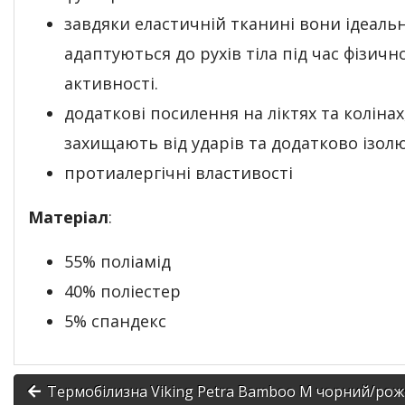
завдяки еластичній тканині вони ідеаль
адаптуються до рухів тіла під час фізично
активності.
додаткові посилення на ліктях та колінах
захищають від ударів та додатково ізо
протиалергічні властивості
Матеріал
:
55% поліамід
40% поліестер
5% спандекс
Термобілизна Viking Petra Bamboo M чорний/ро