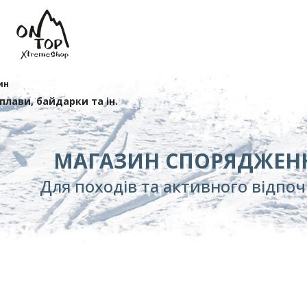
ин
сплави, байдарки та ін.
МАГАЗИН СПОРЯДЖЕН
Для походів та активного відпо