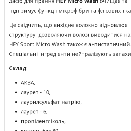
Засіб для прання
HEY Micro Wash
очищає та
підтримує функції мікрофібри та флісових тк
Це свідчить, що вихідне волокно відновлює
структуру, дозволяючи волозі виводитися на
HEY Sport Micro Wash також є антистатичний.
Спеціальні інгредієнти нейтралізують запахи
Склад
:
АКВА,
лаурет - 10,
лаурилсульфат натрію,
лаурет - 6,
пропіленгліколь,
кватерніум 80,