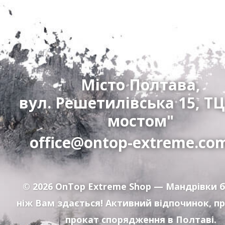
Місто Полтава,
вул. Решетилівська 15, ТЦ
мостом"
office@ontop-extreme.co
© 2026
OnTop Extreme Shop
— Мандрівки б
ніж Вам здається! Активний відпочинок, п
прокат спорядження в Полтаві.