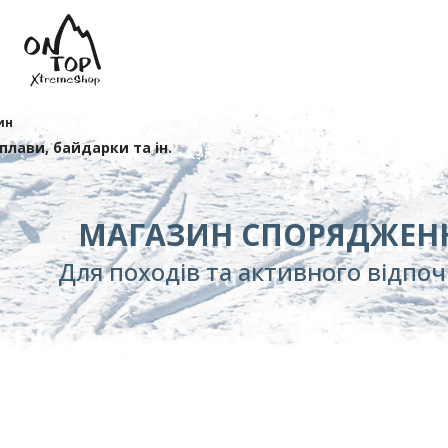
ин
сплави, байдарки та ін.
МАГАЗИН СПОРЯДЖЕН
Для походів та активного відпо