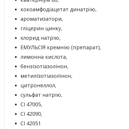
кокоамфодіацетат динатрію,
ароматизатори,
гліцерин цинку,
хлорид натрію,
ЕМУЛЬСІЯ кремнію (препарат),
лимонна кислота,
бензізотіазолінон,
метилізотіазолінон,
цитронеллол,
сульфат натрію,
CI 47005,
CI 42090,
CI 42051