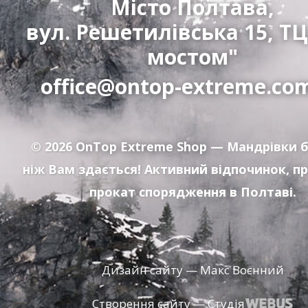
Місто Полтава,
вул. Решетилівська 15, ТЦ
мостом"
office@ontop-extreme.co
© 2026
OnTop Extreme Shop
— Мандрівки б
ніж Вам здається! Активний відпочинок, п
прокат спорядження в Полтаві.
Дизайн сайту — Макс Воєнний
Створення сайту — Студія