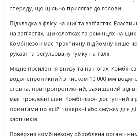
спереду, що щільно прилягає до голови.
Підкладка з флісу на шиї та зап'ястях. Еласти
на зап'ястях, щиколотках та ремінцях на щик
Комбінезон має практичну підйомну кишеню
рукаві та регульовану гумку на талії.
Міцне посилення внизу та на ногах. Комбіне
водонепроникний з тиском 10 000 мм водян
стовпа, повітропроникний, захищений від ві
має проклеєні шви. Комбінезон доступний з 
принтами по всій поверхні або смужку для ді
хлопчиків.
Поверхня комбінезону оброблена органічни