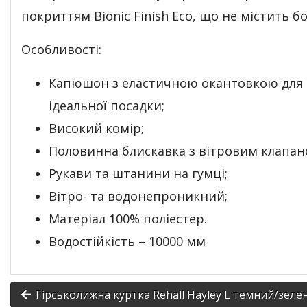
покриттям Bionic Finish Eco, що не містить б
Особливості:
Капюшон з еластичною окантовкою для
ідеальної посадки;
Високий комір;
Половинна блискавка з вітровим клапан
Рукави та штанини на гумці;
Вітро- та водонепроникний;
Матеріал 100% поліестер.
Водостійкість – 10000 мм
Гірськолижна куртка Rehall Hayley L темний/зеле