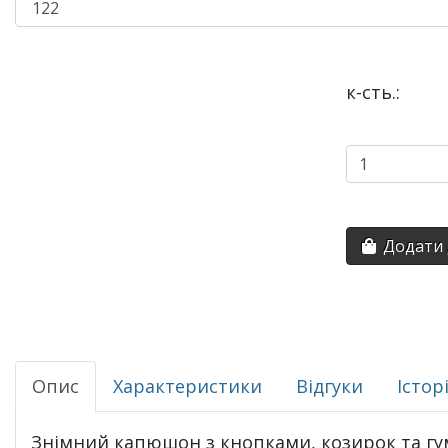
к-сть.:
Додати 
Опис
Характеристики
Відгуки
Істор
Знімний капюшон з кнопками, козирок та гу