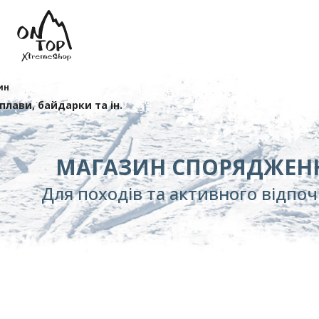
ин
сплави, байдарки та ін.
МАГАЗИН СПОРЯДЖЕН
Для походів та активного відпо