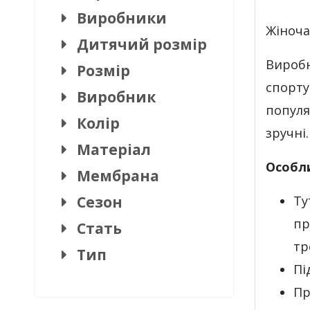
Виробники
Жіноча
Дитячий розмір
Виробн
Розмір
спорту
Виробник
популя
Колір
зручні.
Матеріал
Особл
Мембрана
Сезон
Ту
пр
Стать
тр
Тип
Пі
Пр