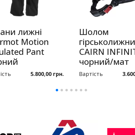
ани лижні
Шолом
rmot Motion
гірськолижн
ulated Pant
CAIRN INFINI
рний
чорний/мат
ість
5.800,00 грн.
Вартість
3.60