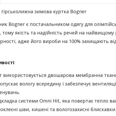
 гірськолижна зимова куртка Bogner
ик Bogner є постачальником одягу для олімпійсь
, тому якість та надійність речей на найвищому 
рності, адже його вироби на 100% захищають від 
ивості
:
т використовується двошарова мембранна тканин
опускає вологу всередину і забезпечує вентиляці
енувань.
дкладка системи Omni Hit, яка повертає тепло в
оклеєні шви, кишені та вологозахисні блискавки