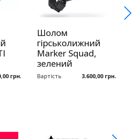
Шолом
ий
гірськолижний
Т
TI
Marker Squad,
T
зелений
с
0,00 грн.
Вартість
3.600,00 грн.
Ва