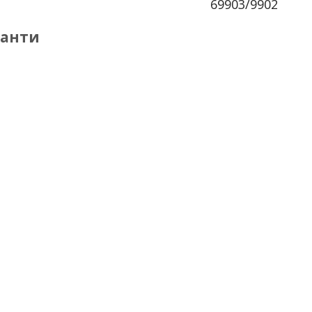
69903/9902
іанти