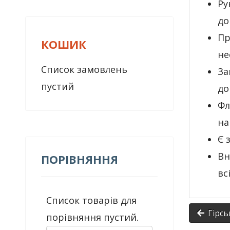
Ру
до
Пр
КОШИК
не
Список замовлень
За
пустий
до
Фл
на
Є 
Вн
ПОРІВНЯННЯ
вс
Список товарів для
Гірсь
порівняння пустий.