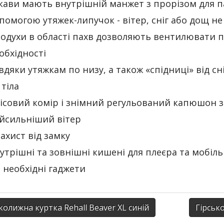
кави мають внутрішній манжет з прорізом для п
помогою утяжек-липучок - вітер, сніг або дощ н
одухи в області пахв дозволяють вентилювати по
обхідності
вдяки утяжкам по низу, а також «спідниці» від с
 тіла
ісовий комір і знімний регульований капюшон за
йсильніший вітер
захист від замку
утрішні та зовнішні кишені для плеєра та мобіл
і необхідні гаджети
колижна куртка Rehall Beaver XL синій
Гірськ