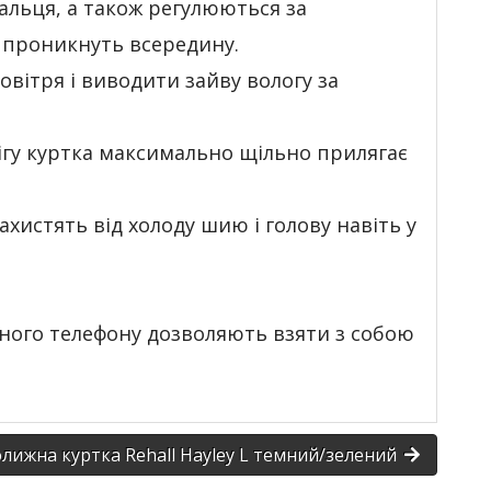
альця, а також регулюються за
е проникнуть всередину.
вітря і виводити зайву вологу за
нігу куртка максимально щільно прилягає
хистять від холоду шию і голову навіть у
ьного телефону дозволяють взяти з собою
олижна куртка Rehall Hayley L темний/зелений