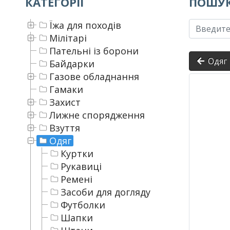
КАТЕГОРІЇ
ПОШУК
Їжа для походів
Мілітарі
Пательні із борони
Одяг
Байдарки
Газове обладнання
Гамаки
Захист
Лижне спорядження
Взуття
Одяг
Куртки
Рукавиці
Ремені
Засоби для догляду
Футболки
Шапки