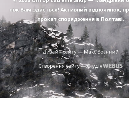
© 2026
OnTop Extreme Shop
— Мандрівки б
ніж Вам здається! Активний відпочинок, п
прокат спорядження в Полтаві.
Дизайн сайту — Макс Воєнний
Створення сайту — Студія