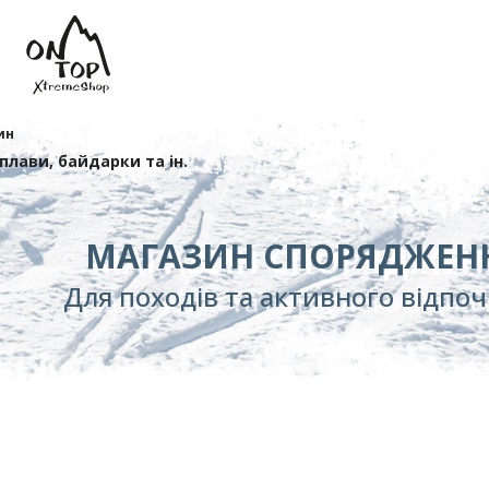
ин
сплави, байдарки та ін.
МАГАЗИН СПОРЯДЖЕН
Для походів та активного відпо