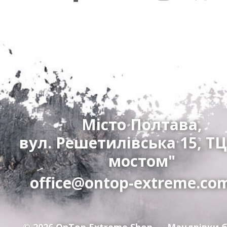
Місто Полтава,
вул. Решетилівська 15, ТЦ
мостом"
office@ontop-extreme.co