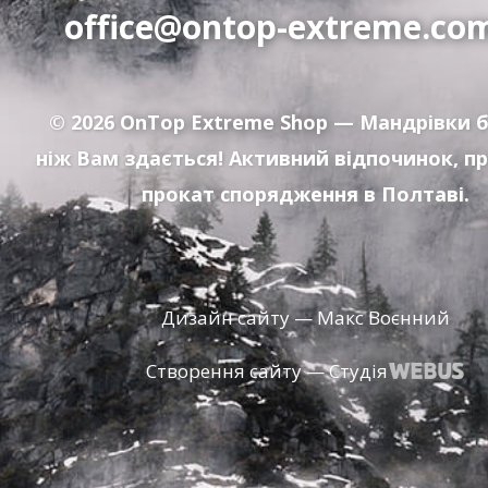
office@ontop-extreme.co
© 2026
OnTop Extreme Shop
— Мандрівки б
ніж Вам здається! Активний відпочинок, п
прокат спорядження в Полтаві.
Дизайн сайту — Макс Воєнний
Створення сайту — Студія