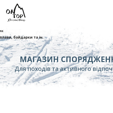
ин
сплави, байдарки та ін.
МАГАЗИН СПОРЯДЖЕН
Для походів та активного відпо