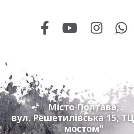
Місто Полтава,
вул. Решетилівська 15, ТЦ
мостом"