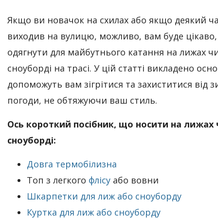
Якщо ви новачок на схилах або якщо деякий ча
виходив на вулицю, можливо, вам буде цікаво
одягнути для майбутнього катання на лижах ч
сноуборді на трасі. У цій статті викладено осно
допоможуть вам зігрітися та захиститися від з
погоди, не обтяжуючи ваш стиль.
Ось короткий посібник, що носити на лижах 
сноуборді:
Довга термобілизна
Топ з легкого
флісу
або вовни
Шкарпетки для лиж або сноуборду
Куртка для лиж або сноуборду