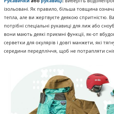
Рукавички
або
рукавиці
:
виберіть водонепрон
ізольовані. Як правило, більша товщина означ
тепла, але ви жертвуєте деякою спритністю. В
потрібні спеціальні рукавиці для лиж або сноу
вони мають деякі приємні функції, як-от вбудо
серветки для окулярів і довгі манжети, які тягн
середини передпліччя, щоб не потрапляти сні