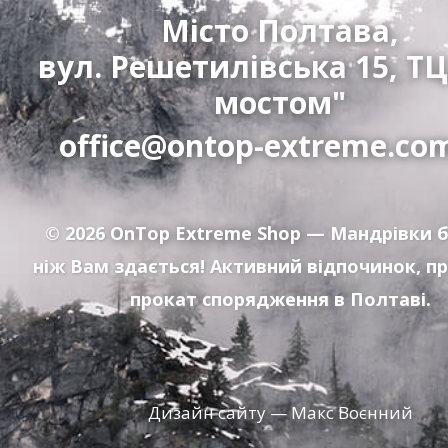
Місто Полтава,
вул. Решетилівська 15, ТЦ
мостом"
office@ontop-extreme.co
© 2026
OnTop Extreme Shop
— Мандрівки б
ніж Вам здається! Активний відпочинок, п
прокат спорядження в Полтаві.
Дизайн сайту — Макс Воєнний