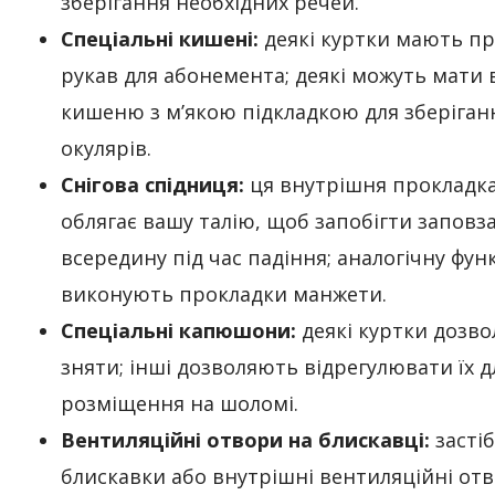
зберігання необхідних речей.
Спеціальні кишені:
деякі куртки мають п
рукав для абонемента; деякі можуть мати
кишеню з м’якою підкладкою для зберіган
окулярів.
Снігова спідниця:
ця внутрішня прокладк
облягає вашу талію, щоб запобігти заповз
всередину під час падіння; аналогічну фун
виконують прокладки манжети.
Спеціальні капюшони:
деякі куртки дозво
зняти; інші дозволяють відрегулювати їх д
розміщення на шоломі.
Вентиляційні отвори на блискавці:
застіб
блискавки або внутрішні вентиляційні от