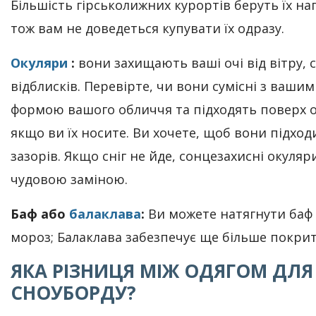
Більшість гірськолижних курортів беруть їх на
тож вам не доведеться купувати їх одразу.
Окуляри
:
вони захищають ваші очі від вітру, с
відблисків. Перевірте, чи вони сумісні з ваши
формою вашого обличчя та підходять поверх о
якщо ви їх носите. Ви хочете, щоб вони підход
зазорів. Якщо сніг не йде, сонцезахисні окуляр
чудовою заміною.
Баф або
балаклава
:
Ви можете натягнути баф н
мороз; Балаклава забезпечує ще більше покри
ЯКА РІЗНИЦЯ МІЖ ОДЯГОМ ДЛЯ
СНОУБОРДУ?