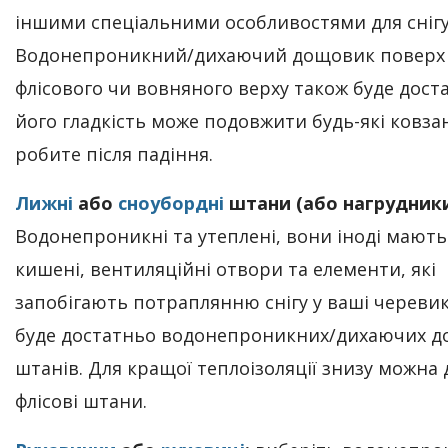
іншими спеціальними особливостями для снігу
Водонепроникний/дихаючий дощовик поверх
флісового чи вовняного верху також буде доста
його гладкість може подовжити будь-які ковзан
робите після падіння.
Лижні
або
сноубордні
штани (або нагрудники
Водонепроникні та утеплені, вони іноді мають
кишені, вентиляційні отвори та елементи, які
запобігають потраплянню снігу у ваші череви
буде достатньо водонепроникних/дихаючих 
штанів. Для кращої теплоізоляції знизу можна
флісові штани.