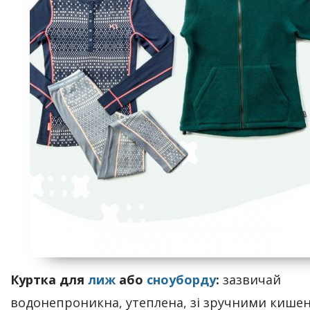
Куртка для
лиж
або
сноуборду
:
зазвичай
водонепроникна, утеплена, зі зручними кише