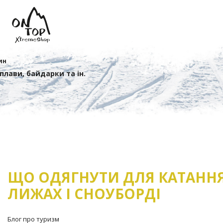
ин
сплави, байдарки та ін.
ЩО ОДЯГНУТИ ДЛЯ КАТАННЯ
ЛИЖАХ І СНОУБОРДІ
Блог про туризм