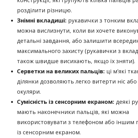
конструкції, які групують кілька пальців 
розділити різницю.
Знімні вкладиші:
рукавички з тонким вк
можна вислизнути, коли ви хочете викону
детальні завдання, або залишити всередин
максимального захисту (рукавички з вкл
також швидше висихають, якщо їх зняти).
Серветки на великих пальців:
ці м’які тк
ділянки дозволяють легко витерти ніс аб
окуляри.
Сумісність із сенсорним екраном:
деякі р
мають наконечники пальців, які можна
використовувати з телефоном або іншим 
із сенсорним екраном.