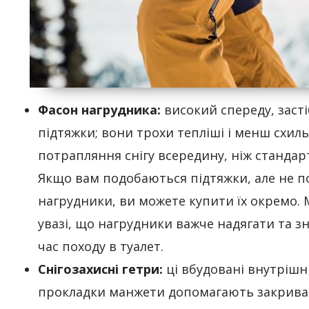
Фасон нагрудника:
високий спереду, засті
підтяжки; вони трохи тепліші і менш схиль
потрапляння снігу всередину, ніж стандар
Якщо вам подобаються підтяжки, але не п
нагрудники, ви можете купити їх окремо. 
увазі, що нагрудники важче надягати та зн
час походу в туалет.
Снігозахисні гетри:
ці вбудовані внутрішн
прокладки манжети допомагають закриват