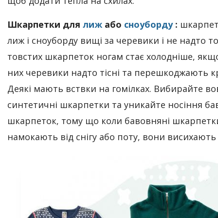
щоб додати тепла на схилах.
Шкарпетки для
лиж
або
сноуборду
:
шкарпет
лиж і сноуборду вищі за черевики і не надто то
товстих шкарпеток ногам стає холодніше, якщ
них черевики надто тісні та перешкоджають кр
Деякі мають вствки на гомілках. Вибирайте во
синтетичні шкарпетки та уникайте носіння б
шкарпеток, тому що коли бавовняні шкарпетк
намокають від снігу або поту, вони висихають