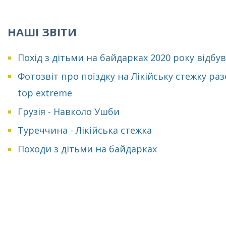
НАШІ ЗВІТИ
Похід з дітьми на байдарках 2020 року відбу
Фотозвіт про поїздку на Лікійську стежку раз
top extreme
Грузія - Навколо Ушби
Туреччина - Лікійська стежка
Походи з дітьми на байдарках